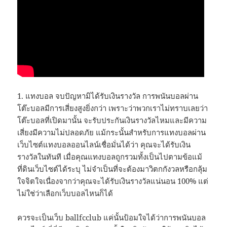
1. แทงบอล จบปัญหามิได้รับเงินรางวัล การพนันบอลผ่าน
โต๊ะบอลมีการเสี่ยงสูงยิ่งกว่า เพราะว่าพวกเราไม่ทราบเลยว่า
โต๊ะบอลที่เปิดมานั้น จะรับประกันเงินรางวัลไหมและมีความ
เสี่ยงมีความไม่ปลอดภัย แม้กระนั้นสำหรับการแทงบอลผ่าน
เว็บไซต์แทงบอลออนไลน์เชื่อมั่นได้ว่า คุณจะได้รับเงิน
รางวัลในทันที เมื่อคุณแทงบอลถูกรวมทั้งเป็นไปตามข้อแม้
ที่ดินเว็บไซต์ได้ระบุ ไม่จำเป็นที่จะต้องมาวิตกกังวลหรือกลุ้ม
ใจจิตใจเนื่องจากว่าคุณจะได้รับเงินรางวัลแน่นอน 100% แต่
ไม่ใช่ว่าเลือกเว็บบอลไหนก็ได้
ควรจะเป็นเว็บ ballfcclub แค่นั้นป้อมใจได้ว่าการพนันบอล