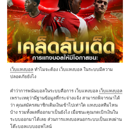
เว็บแทงบอล
ทำไมจะต้อง เว็บแทงบอล ในระบบมีความ
ปลอดภัยยังไง
คำว่าการพนันบอลในระบบคือการ เว็บแทงบอล
เว็บแทงบอล
เพราะเหตุว่ามีฐานข้อมูลที่กระจ่างแจ้ง สามารถพิจารณาได้
ว่า คุณสมัครสมาชิกเติมเงินเข้าไปเท่าใด แทงบอลทีมไหน
บ้าง รวมทั้งผลที่ออกมาเป็นยังไง เมื่อชนะคุณกดเบิกเงินใน
ระบบออกมาได้เลย ส่วนการแทงบอลนอกระบบเป็นแทงผ่าน
โต๊ะบอลแบบออฟไลน์