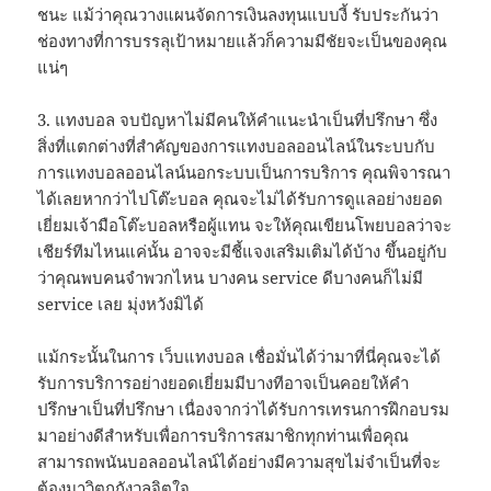
ชนะ แม้ว่าคุณวางแผนจัดการเงินลงทุนแบบงี้ รับประกันว่า
ช่องทางที่การบรรลุเป้าหมายแล้วก็ความมีชัยจะเป็นของคุณ
แน่ๆ
3. แทงบอล จบปัญหาไม่มีคนให้คำแนะนำเป็นที่ปรึกษา ซึ่ง
สิ่งที่แตกต่างที่สำคัญของการแทงบอลออนไลน์ในระบบกับ
การแทงบอลออนไลน์นอกระบบเป็นการบริการ คุณพิจารณา
ได้เลยหากว่าไปโต๊ะบอล คุณจะไม่ได้รับการดูแลอย่างยอด
เยี่ยมเจ้ามือโต๊ะบอลหรือผู้แทน จะให้คุณเขียนโพยบอลว่าจะ
เชียร์ทีมไหนแค่นั้น อาจจะมีชี้แจงเสริมเติมได้บ้าง ขึ้นอยู่กับ
ว่าคุณพบคนจำพวกไหน บางคน service ดีบางคนก็ไม่มี
service เลย มุ่งหวังมิได้
แม้กระนั้นในการ เว็บแทงบอล เชื่อมั่นได้ว่ามาที่นี่คุณจะได้
รับการบริการอย่างยอดเยี่ยมมีบางทีอาจเป็นคอยให้คำ
ปรึกษาเป็นที่ปรึกษา เนื่องจากว่าได้รับการเทรนการฝึกอบรม
มาอย่างดีสำหรับเพื่อการบริการสมาชิกทุกท่านเพื่อคุณ
สามารถพนันบอลออนไลน์ได้อย่างมีความสุขไม่จำเป็นที่จะ
ต้องมาวิตกกังวลจิตใจ