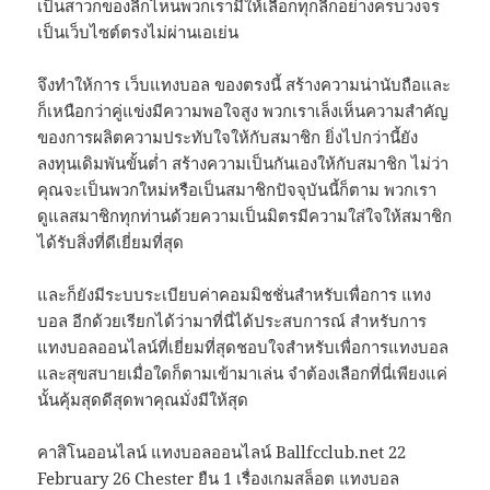
เป็นสาวกของลีกไหนพวกเรามีให้เลือกทุกลีกอย่างครบวงจร
เป็นเว็บไซต์ตรงไม่ผ่านเอเย่น
จึงทำให้การ เว็บแทงบอล ของตรงนี้ สร้างความน่านับถือและ
ก็เหนือกว่าคู่แข่งมีความพอใจสูง พวกเราเล็งเห็นความสำคัญ
ของการผลิตความประทับใจให้กับสมาชิก ยิ่งไปกว่านี้ยัง
ลงทุนเดิมพันขั้นต่ำ สร้างความเป็นกันเองให้กับสมาชิก ไม่ว่า
คุณจะเป็นพวกใหม่หรือเป็นสมาชิกปัจจุบันนี้ก็ตาม พวกเรา
ดูแลสมาชิกทุกท่านด้วยความเป็นมิตรมีความใส่ใจให้สมาชิก
ได้รับสิ่งที่ดีเยี่ยมที่สุด
และก็ยังมีระบบระเบียบค่าคอมมิชชั่นสำหรับเพื่อการ แทง
บอล อีกด้วยเรียกได้ว่ามาที่นี่ได้ประสบการณ์ สำหรับการ
แทงบอลออนไลน์ที่เยี่ยมที่สุดชอบใจสำหรับเพื่อการแทงบอล
และสุขสบายเมื่อใดก็ตามเข้ามาเล่น จำต้องเลือกที่นี่เพียงแค่
นั้นคุ้มสุดดีสุดพาคุณมั่งมีให้สุด
คาสิโนออนไลน์ แทงบอลออนไลน์ Ballfcclub.net 22
February 26 Chester ยืน 1 เรื่องเกมสล็อต แทงบอล