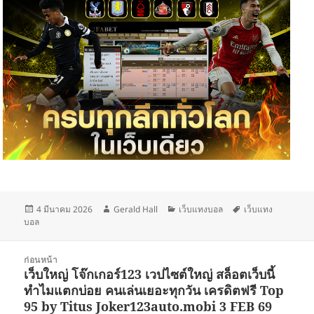
เขียน
ผู้
หมวด
ป้าย
4 มีนาคม 2026
Gerald Hall
เว็บแทงบอล
เว็บแทง
เมื่อ
เขียน
หมู่
กำกับ
บอล
แนะแนว
ก่อนหน้า
เรื่อง
เว็บใหญ่ โจ๊กเกอร์123 เวปไซต์ใหญ่ สล็อตเว็บนี้
เรื่อง
ทำไมแตกบ่อย คนเล่นเยอะทุกวัน เครดิตฟรี Top
ก่อน
95 by Titus Joker123auto.mobi 3 FEB 69
หน้า: