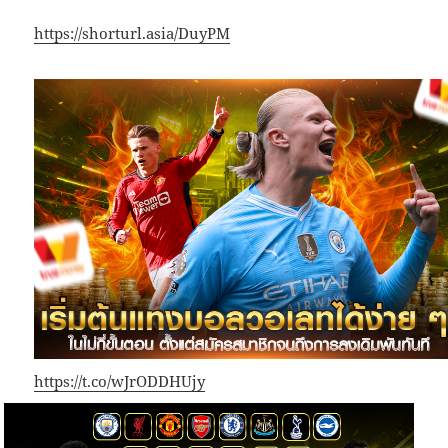
https://shorturl.asia/DuyPM
https://t.co/wJrODDHUjy