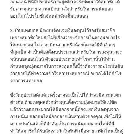
ออนไลน์ ที่นี่มีประสิทธิภาพสูงตั้งใจจริงพัฒนาให้สมาชิกได้
รับความสบาย ความเบิกบานใจสำหรับในการพนันบอล
ออนไลน์โปรโมชั่นจัดหนักจัดเต็มแน่นอน
2. เว็บแทงบอล มีระบบจัดแจงเงินลงทุนไว้รองรับสมาชิก
เพราะสมาชิกใหม่ยังไม่รู้เรื่องว่าจะจัดการเงินลงทุนอย่างไร
ให้เหมาะสม ไม่ว่าจะมีทุนมากหรือน้อยก็ตามวิธีที่กล้วยๆ
ที่สุดเป็น จำเป็นต้องตั้งงบประมาณสำหรับในการลงทุนว่าจะ
พนันบอลออนไลน์ ด้วยงบประมาณเท่าไรจากนั้นให้ท่าน
กำหนดจุดมุ่งหมายในการลงทุนครั้งนี้ว่าต้องการอะไรเป็นต้น
ว่าอยากได้ทำความเข้าใจหาประสบการณ์ อยากได้ได้กำไร
จากการแทงบอล
ซึ่งวัตถุประสงค์แต่ละครั้งอาจจะเป็นไปได้ว่าจะมีความแตก
ต่างกัน ด้วยเหตุผลดังกล่าวคุณตั้งความมุ่งหมายให้แน่ชัด
แล้วก็วางงบประมาณให้ดีนอกจากนี้ต้องแยกเงินลงทุนจาก
การพนันบอลออนไลน์ออกจากเงินส่วนตัวของคุณ เพื่อไม่ให้
มาปะปนกันแล้วก็ที่สำคัญเป็น การพนันบอลออนไลน์ที่นี่
ทำให้สมาชิกได้รับเงินรางวัลในทันที เมื่อทายว่าทีมไหนเป็นผู้