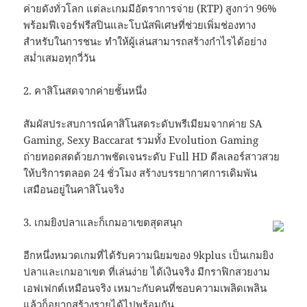
ค่ายดังทั่วโลก แต่ละเกมมีอัตราการจ่าย (RTP) สูงกว่า 96%
พร้อมฟีเจอร์ฟรีสปินและโบนัสพิเศษที่ช่วยเพิ่มช่องทาง
สำหรับในการชนะ ทำให้ผู้เล่นสามารถสร้างกำไรได้อย่าง
สม่ำเสมอทุกวี่วัน
2. คาสิโนสดจากค่ายชั้นหนึ่ง
สัมผัสประสบการณ์คาสิโนสดระดับพรีเมียมจากค่าย SA
Gaming, Sexy Baccarat รวมทั้ง Evolution Gaming
ถ่ายทอดสดด้วยภาพชัดเจนระดับ Full HD ดีลเลอร์สาวสวย
ให้บริการตลอด 24 ชั่วโมง สร้างบรรยากาศการเดิมพัน
เสมือนอยู่ในคาสิโนจริง
3. เกมยิงปลาและก็เกมอาเขตสุดสนุก
อีกหนึ่งหมวดเกมที่ได้รับความนิยมของ 9kplus เป็นเกมยิง
ปลาและเกมอาเขต ที่เล่นง่าย ได้เงินจริง มีกราฟิกสวยงาม
เอฟเฟกต์เหมือนจริง เหมาะกับคนที่ชอบความเพลิดเพลิน
แล้วก็อยากสร้างรายได้ไปพร้อมกัน