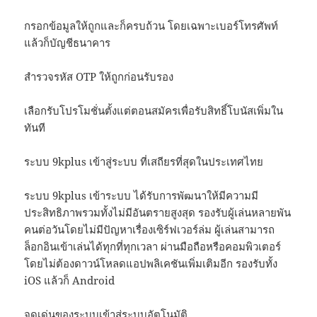
กรอกข้อมูลให้ถูกและก็ครบถ้วน โดยเฉพาะเบอร์โทรศัพท์
แล้วก็บัญชีธนาคาร
สำรวจรหัส OTP ให้ถูกก่อนรับรอง
เลือกรับโปรโมชั่นตั้งแต่ตอนสมัครเพื่อรับสิทธิ์โบนัสเพิ่มใน
ทันที
ระบบ 9kplus เข้าสู่ระบบ ที่เสถียรที่สุดในประเทศไทย
ระบบ 9kplus เข้าระบบ ได้รับการพัฒนาให้มีความมี
ประสิทธิภาพรวมทั้งไม่มีอันตรายสูงสุด รองรับผู้เล่นหลายพัน
คนต่อวันโดยไม่มีปัญหาเรื่องเซิร์ฟเวอร์ล่ม ผู้เล่นสามารถ
ล็อกอินเข้าเล่นได้ทุกที่ทุกเวลา ผ่านมือถือหรือคอมพิวเตอร์
โดยไม่ต้องดาวน์โหลดแอปพลิเคชันเพิ่มเติมอีก รองรับทั้ง
iOS แล้วก็ Android
จุดเด่นของระบบเข้าสู่ระบบอัตโนมัติ