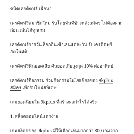
ชนิดเครดิตฟรี เนื้อหา
เครดิตฟรีสมาชิกใหม่ รับโดยทันทีข้างหลังสมัคร ไม่ต้องฝาก
ก่อน เล่นได้ทุกเกม
เครดิตฟรีรายวัน ล็อกอินเข้าเล่นแต่ละวัน รับเครดิตฟรี
อัตโนมัติ
เครดิตฟรีคืนยอดเสีย คืนยอดเสียสูงสุด 10% ต่ออาทิตย์
เครดิตฟรีกิจกรรม ร่วมกิจกรรมในโซเชียลของ
9kplus
สมัคร
เพื่อรับโบนัสพิเศษ
เกมยอดนิยมใน 9kplus ที่สร้างผลกำไรได้จริง
1. สล็อตออนไลน์แตกง่าย
เกมสล็อตของ 9kplus มีให้เลือกเล่นมากกว่า 800 เกมจาก