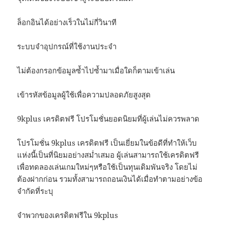
ล็อกอินได้อย่างเร็วในไม่กี่วินาที
ระบบจำอุปกรณ์ที่ใช้งานประจำ
ไม่ต้องกรอกข้อมูลซ้ำไปซ้ำมาเมื่อใดก็ตามเข้าเล่น
เข้ารหัสข้อมูลผู้ใช้เพื่อความปลอดภัยสูงสุด
9kplus เครดิตฟรี โปรโมชั่นยอดนิยมที่ผู้เล่นไม่ควรพลาด
โปรโมชั่น 9kplus เครดิตฟรี เป็นเยี่ยมในข้อดีที่ทำให้เว็บ
แห่งนี้เป็นที่นิยมอย่างสม่ำเสมอ ผู้เล่นสามารถใช้เครดิตฟรี
เพื่อทดลองเล่นเกมใหม่ๆหรือใช้เป็นทุนเดิมพันจริง โดยไม่
ต้องฝากก่อน รวมทั้งสามารถถอนเงินได้เมื่อทำตามอย่างข้อ
จำกัดที่ระบุ
จำพวกของเครดิตฟรีใน 9kplus