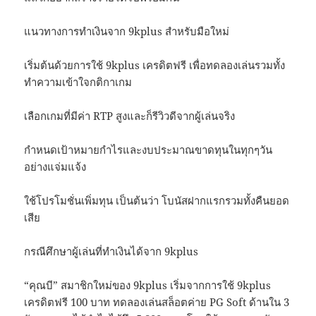
แนวทางการทำเงินจาก 9kplus สำหรับมือใหม่
เริ่มต้นด้วยการใช้ 9kplus เครดิตฟรี เพื่อทดลองเล่นรวมทั้ง
ทำความเข้าใจกติกาเกม
เลือกเกมที่มีค่า RTP สูงและก็รีวิวดีจากผู้เล่นจริง
กำหนดเป้าหมายกำไรและงบประมาณขาดทุนในทุกๆวัน
อย่างแจ่มแจ้ง
ใช้โปรโมชั่นเพิ่มทุน เป็นต้นว่า โบนัสฝากแรกรวมทั้งคืนยอด
เสีย
กรณีศึกษาผู้เล่นที่ทำเงินได้จาก 9kplus
“คุณบี” สมาชิกใหม่ของ 9kplus เริ่มจากการใช้ 9kplus
เครดิตฟรี 100 บาท ทดลองเล่นสล็อตค่าย PG Soft ด้านใน 3