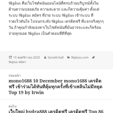
9kplus คือเว็บไซต์พนันออนไลน์ที่ครบถ้วนบริบูรณ์ทั้งใน
ด้านความปลอดภัย ความสะดวก และก็ความคุ้มค่า ตั้งแต่
ระบบ 9kplus สมัคร ที่ง่าย ระบบ 9kplus เข้าระบบ ที่
รวดเร็วทันใจ ไปจนกระทั่ง 9kplus เครดิตฟรี ที่แจกจริงทุกๆ
วัน ถ้าคุณกำลังมองหาเว็บไซต์พนันที่มั่นอาจจะและก็พร้อม
จ่ายทุกยอด 9kplus เป็นคำตอบที่ดีที่สุด
เขียน
ผู้
หมวด
ป้าย
15 พฤศจิกายน 2025
Gerald Hall
9kpluss.com
เมื่อ
เขียน
หมู่
กำกับ
9kplus สมัคร
แนะแนว
ก่อนหน้า
เรื่อง
mono1688 10 December mono1688 เครดิต
เรื่อง
ฟรี เข้าร่วมได้ทันทีคุ้มทุกครั้งที่เข้าเพลินไม่มีหยุด
ก่อน
Top 19 by Irwin
หน้า:
ต่อไป
เว็บใหญ่ hydra888 เครดิตฟรี เครดิตฟรี Top 86
เรื่อง