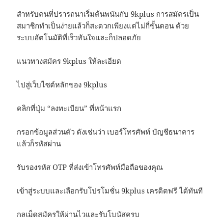
สำหรับคนที่ปรารถนาเริ่มต้นพนันกับ 9kplus การสมัครเป็น
สมาชิกทำเป็นง่ายแล้วก็สะดวกเพียงแต่ไม่กี่ขั้นตอน ด้วย
ระบบอัตโนมัติที่เร็วทันใจและก็ปลอดภัย
แนวทางสมัคร 9kplus ให้ละเอียด
ไปสู่เว็บไซต์หลักของ 9kplus
คลิกที่ปุ่ม “ลงทะเบียน” ที่หน้าแรก
กรอกข้อมูลส่วนตัว ดังเช่นว่า เบอร์โทรศัพท์ บัญชีธนาคาร
แล้วก็รหัสผ่าน
รับรองรหัส OTP ที่ส่งเข้าโทรศัพท์มือถือของคุณ
เข้าสู่ระบบและเลือกรับโปรโมชั่น 9kplus เครดิตฟรี ได้ทันที
กลเม็ดสมัครให้ผ่านไวและรับโบนัสครบ