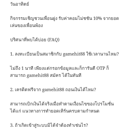
วันอาทิตย์
กิจกรรมเชิญชวนเพื่อนฝูง รับค่าคอมไม่ชชัน 10% จากยอด
เล่นของเพื่อนพ้อง
ปริศนาที่พบได้บ่อย (FAQ)
1. ลงทะเบียนเป็นสมาชิกกับ gamehit88 ใช้เวลานานไหม?
ไม่ถึง 1 นาที เพียงแต่กรอกข้อมูลและก็การันตี OTP ก็
สามารถ gamehit88 สมัคร ได้ในทันที
2. เครดิตฟรีจาก gamehit88 ถอนเงินได้ไหม?
สามารถเบิกเงินได้จริงเมื่อทำตามเงื่อนไขของโปรโมชั่น
ได้แก่ แนวทางการทำยอดเทิร์นครบตามกำหนด
3. ถ้าเกิดเข้าสู่ระบบมิได้จำต้องทำเช่นไร?