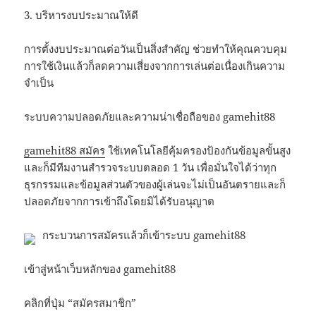
3. บริหารงบประมาณให้ดี
การตั้งงบประมาณต่อวันเป็นสิ่งสำคัญ ช่วยทำให้คุณควบคุม
การใช้เงินแล้วก็ลดความเสี่ยงจากการเล่นต่อเนื่องเกินความ
จำเป็น
ระบบความปลอดภัยและความน่าเชื่อถือของ gamehit88
gamehit88 สมัคร
ใช้เทคโนโลยีคุ้มครองป้องกันข้อมูลขั้นสูง
และก็มีทีมงานสำรวจระบบตลอด 1 วัน เพื่อมั่นใจได้ว่าทุก
ธุรกรรมและข้อมูลส่วนตัวของผู้เล่นจะไม่เป็นอันตรายและก็
ปลอดภัยจากการเข้าถึงโดยมิได้รับอนุญาต
กระบวนการสมัครแล้วก็เข้าระบบ gamehit88
เข้าสู่หน้าเว็บหลักของ gamehit88
คลิกที่ปุ่ม “สมัครสมาชิก”