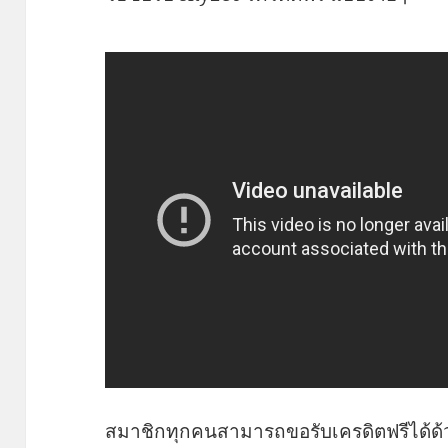
สมาชิกทุกคนสามารถขอรับเครดิตฟรีได้ด้ว