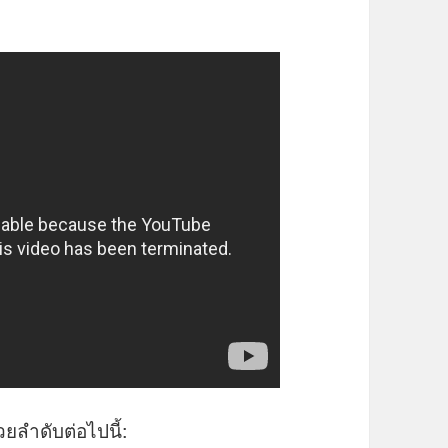
ยลำดับต่อไปนี้: