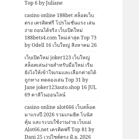
Top 6 by Juliane
casino online 188bet สล็อตเว็บ
ตรง เครดิตฟรี โปรโมชั่นแรง เล่น
ง่าย ถอนได้จริง เว็บเปิดใหม่
188bets4.com ใหม่ล่าสุด Top 73
by Odell 16 เว็บใหญ่ สิงหาคม 26
เว็บเปิดใหม่ joker123 เว็บใหญ่
สล็อตเล่นง่ายสำหรับมือใหม่ เริ่ม
ยังไงให้เข้าใจเกมและเลือกค่ายได้
ถูกทาง ทดลองเล่น Top 31 by
Jane joker123auto.shop 16 JUL
69 คาสิโนออนไลน์
casino online alot666 เว็บสล็อต
มาแรงปี 2026 รวมเกมฮิต โบนัส
คุ้ม และระบบใช้งานง่าย เว็บแม่
Alot66.net เครดิตฟรี Top 81 by
Dani 25 เวปไซต์ตรง มิ.ย. 2026