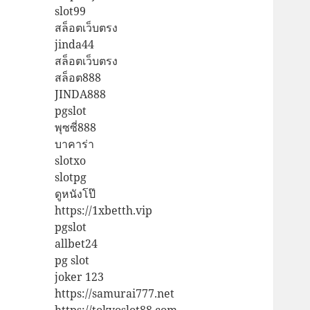
slot99
สล็อตเว็บตรง
jinda44
สล็อตเว็บตรง
สล็อต888
JINDA888
pgslot
พุซซี่888
บาคาร่า
slotxo
slotpg
ดูหนังโป๊
https://1xbetth.vip
pgslot
allbet24
pg slot
joker 123
https://samurai777.net