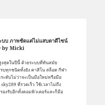
ระบบ ภาพชัดแต่ไม่แสบตาดีไซน์
9 by Micki
สุดในปีนี้ ด้วยระบบที่ทันสมัย
ครบทุกชนิดทั้งยัง คาสิโน สล็อต กีฬา
ระดับไม่ว่าจะเป็นมือใหม่หรือมือ
sky289 ที่รวดเร็ว ใช้เวลาไม่ถึง
รองรับอีกทั้งคอมพิวเตอร์และก็มือ