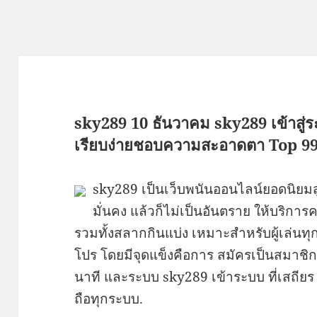
sky289 10 ธันวาคม sky289 เข้าสู่
เรียบง่ายชอบความสะอาดตา Top 9
sky289 เป็นเว็บพนันออนไลน์ยอดนิยมสูง
มั่นคง แล้วก็ไม่เป็นอันตราย ให้บริการ
รวมทั้งสลากกินแบ่ง เหมาะสำหรับผู้เล่นทุก
โปร โดยมีจุดแข็งคือการ สมัครเป็นสมาชิก 
นาที และระบบ sky289 เข้าระบบ ที่เสถียร 
ถือทุกระบบ.