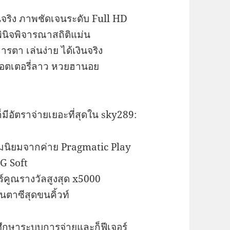
จริง ภาพชัดเจนระดับ Full HD
พินิจพิจารณาสถิติแม่น
ตา เล่นง่าย ได้เงินจริง
อตเตอรี่ลาว หวยฮานอย
็มีอัตราจ่ายเยอะที่สุดใน sky289:
มนิยมจากค่าย Pragmatic Play
G Soft
์คูณรางวัลสูงสุด x5000
นตาซีสุดขนคิ้วท์
ศึกษาระบบการจ่ายและก็ฟีเจอร์