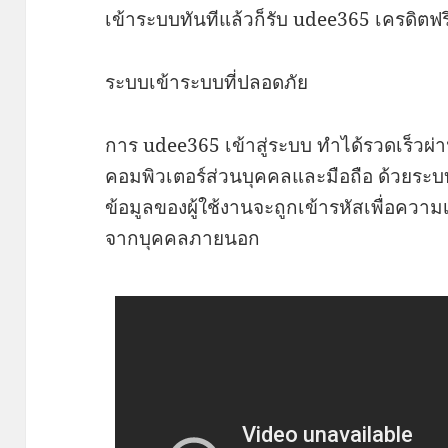
เข้าระบบทันทีแล้วก็รับ udee365 เครดิตฟรี
ระบบเข้าระบบที่ปลอดภัย
การ udee365 เข้าสู่ระบบ ทำได้รวดเร็วผ่านห
คอมพิวเตอร์ส่วนบุคคลและมือถือ ด้วยระ
ข้อมูลของผู้ใช้งานจะถูกเข้ารหัสเพื่อควา
จากบุคคลภายนอก