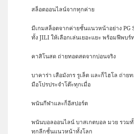
สล็อตออนไลน์จากทุกค่าย
มีเกมสล็อตจากค่ายชั้นแนวหน้าอย่าง PG 
ทั้ง JILI ให้เลือกเล่นเยอะแยะ พร้อมฟีพบร์
คาสิโนสด ถ่ายทอดสดจากบ่อนจริง
บาคาร่า เสือมังกร รูเล็ต และก็ไฮโล ถ่าย
มือโปรประจำโต๊ะทุกเมื่อ
พนันกีฬาและก็อีสปอร์ต
พนันบอลออนไลน์ บาสเกตบอล มวย รวมทั้
ทุกลีกชั้นแนวหน้าทั้งโลก