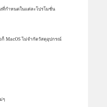
ลงที่กำหนดในแต่ละโปรโมชั่น
วก็ MacOS ไม่จำกัดวัสดุอุปกรณ์
ม่ๆ