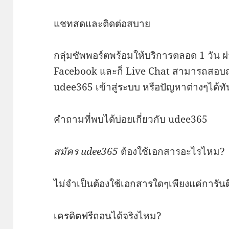
แชทสดและติดต่อสบาย
กลุ่มซัพพอร์ตพร้อมให้บริการตลอด 1 วัน 
Facebook และก็ Live Chat สามารถสอบถา
udee365 เข้าสู่ระบบ หรือปัญหาต่างๆได้ทั
คำถามที่พบได้บ่อยเกี่ยวกับ udee365
สมัคร udee365
ต้องใช้เอกสารอะไรไหม?
ไม่จำเป็นต้องใช้เอกสารใดๆเพียงแค่การันตี
เครดิตฟรีถอนได้จริงไหม?