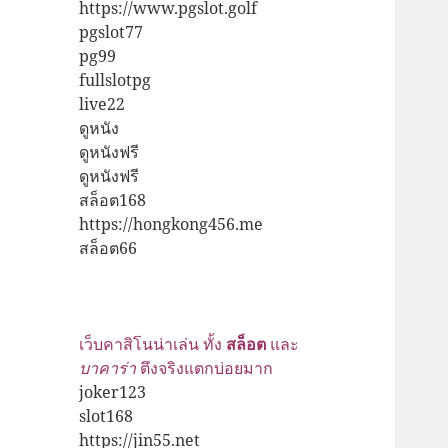
https://www.pgslot.golf
pgslot77
pg99
fullslotpg
live22
ดูหนัง
ดูหนังฟรี
ดูหนังฟรี
สล็อต168
https://hongkong456.me
สล็อต66
เว็บคาสิโนน่าเล่น ทั้ง
สล็อต
และ
บาคาร่า
ตึงจริงแตกบ่อยมาก
joker123
slot168
https://jin55.net