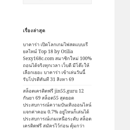
สำหรับ:
เรื่องล่าสุด
บาคาร่า เปิดโลกเกมไพ่สดแบบเรี
ยลไทม์ Top 18 by Otilia
Sexy168c.com สมาชิกใหม่ 100%
ถอนได้จริงทุกเวลา เว็บดี มีโต๊ะให้
เลือกเยอะ บาคาร่า เข้าเล่นวันนี้
รับโปรดีทันที 31 สิงหา 69
สล็อตเครดิตฟรี jin55.guru 12
กันยา 69 สล็อต55 สุดยอด
ประสบการณ์ความบันเทิงออนไลน์
แจกค่าคอม 0.7% อยู่ไหนก็เล่นได้
ประสบการณ์เกมเหนือระดับ สล็อต
เครดิตฟรี สมัครไว้ก่อน คุ้มกว่า