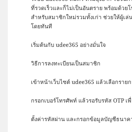
ที่รวดเร็วและก็ไม่เป็นอันตราย พร้อมด้วย
สำหรับสมาชิกใหม่รวมทั้งเก่า ช่วยให้ผู้เล่น
โดยทันที
เริ่มต้นกับ udee365 อย่างมั่นใจ
วิธีการลงทะเบียนเป็นสมาชิก
เข้าหน้าเว็บไซต์ udee365 แล้วเลือกรา
กรอกเบอร์โทรศัพท์ แล้วรอรับรหัส OTP เพื
ตั้งค่ารหัสผ่าน และกรอกข้อมูลบัญชีธนาคา