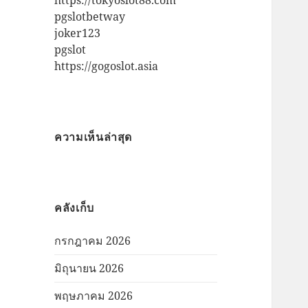
https://tokyoslot88.com
pgslotbetway
joker123
pgslot
https://gogoslot.asia
ความเห็นล่าสุด
คลังเก็บ
กรกฎาคม 2026
มิถุนายน 2026
พฤษภาคม 2026