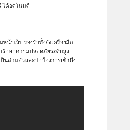
 ได้อัตโนมัติ
น้าเว็บ รองรับทั้งยังเครื่องมือ
บบรักษาความปลอดภัยระดับสูง
มเป็นส่วนตัวและปกป้องการเข้าถึง