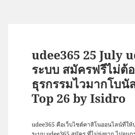
udee365 25 July ud
ระบบ สมัครฟรีไม่ต้
ธุรกรรมไวมากโบนัสแ
Top 26 by Isidro
udee365 คือเว็บไซต์คาสิโนออนไลน์ที่ให้บ
ระบบ udee365 สมัคร ที่ไม่ยุ่งยาก ไปจนกร