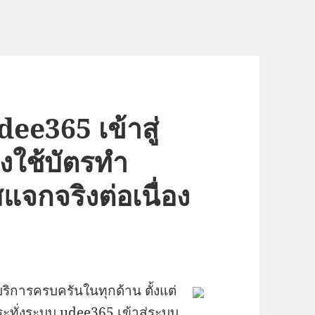
ee365 เข้าสู่
องใช้บัตรทำ
จกจริงต่อเนื่อง
ริการครบครันในทุกด้าน ตั้งแต่
ะทั่งระบบ udee365 เข้าสู่ระบบ