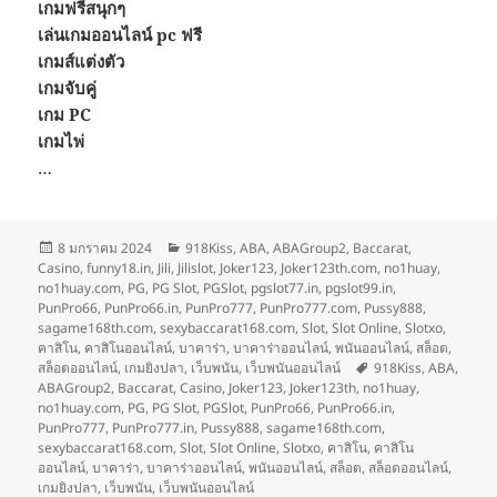
เกมฟรีสนุกๆ
เล่นเกมออนไลน์ pc ฟรี
เกมส์แต่งตัว
เกมจับคู่
เกม PC
เกมไพ่
…
เขียน
หมวด
8 มกราคม 2024
918Kiss
,
ABA
,
ABAGroup2
,
Baccarat
,
เมื่อ
หมู่
Casino
,
funny18.in
,
Jili
,
Jilislot
,
Joker123
,
Joker123th.com
,
no1huay
,
no1huay.com
,
PG
,
PG Slot
,
PGSlot
,
pgslot77.in
,
pgslot99.in
,
PunPro66
,
PunPro66.in
,
PunPro777
,
PunPro777.com
,
Pussy888
,
sagame168th.com
,
sexybaccarat168.com
,
Slot
,
Slot Online
,
Slotxo
,
คาสิโน
,
คาสิโนออนไลน์
,
บาคาร่า
,
บาคาร่าออนไลน์
,
พนันออนไลน์
,
สล็อต
,
ป้าย
สล็อตออนไลน์
,
เกมยิงปลา
,
เว็บพนัน
,
เว็บพนันออนไลน์
918Kiss
,
ABA
,
กำกับ
ABAGroup2
,
Baccarat
,
Casino
,
Joker123
,
Joker123th
,
no1huay
,
no1huay.com
,
PG
,
PG Slot
,
PGSlot
,
PunPro66
,
PunPro66.in
,
PunPro777
,
PunPro777.in
,
Pussy888
,
sagame168th.com
,
sexybaccarat168.com
,
Slot
,
Slot Online
,
Slotxo
,
คาสิโน
,
คาสิโน
ออนไลน์
,
บาคาร่า
,
บาคาร่าออนไลน์
,
พนันออนไลน์
,
สล็อต
,
สล็อตออนไลน์
,
เกมยิงปลา
,
เว็บพนัน
,
เว็บพนันออนไลน์