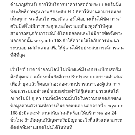
ชำนาญสำหรับการให้บริการบาคาร่าสดด้วยระบบสตรีมมิ่ง
ประสิทธิภาพสูง ภาพชัดระดับ HD ที่ทำให้ท่านสามารถมอง
เห็นทุกการเคลื่อนไหวของดีลเลอร์ได้อย่างเห็นได้ชัด การส
ตรีมมิ่งที่ไม่มีการกระตุกและก็ความเสถียรสูงทำให้คุณ
สามารถสนุกกับการเล่นได้โดยตลอดและไม่มีการขัดจังหวะ
นอกจากนั้น sexyauto 168 ยังให้ความใส่ใจกับการพัฒนา
ระบบอย่างสม่ำเสมอ เพื่อให้ผู้เล่นได้รับประสบการณ์การเล่น
ที่ดีที่สุด
เว็บไซต์ บาคาร่าออนไลน์ ไม่เพียงแค่มีระบบระเบียบสตรีม
มิ่งที่สุดยอด แม้กระนั้นยังมีการปรับปรุงระบบอย่างสม่ำเสมอ
เพื่อล้ำยุคแล้วก็ตอบสนองต่อความปรารถนาของผู้เล่น การ
พัฒนาระบบอย่างสม่ำเสมอช่วยทำให้ผู้เล่นสามารถเล่นได้
อย่างไม่มีปัญหา รวมทั้งมีความมั่นใจในความปลอดภัยของ
ข้อมูลส่วนตัวรวมทั้งการเงินของตนเอง นอกจากนี้ sexyauto
168 ยังมีคณะทำงานสนับสนุนที่พร้อมให้บริการตลอด 24
ชั่วโมง ถ้าเกิดคุณมีปัญหาหรือปัญหาอะไรก็แล้วแต่สามารถ
ติดต่อทีมงานแอดไม่นได้ในทันที