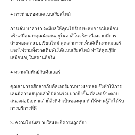
● การถ่ายทอดสดแบบเรียลไทม์
การเล่น บาคาร่า จะมีผลให้คุณได้รับประสบการณ์เสมือน
จริงเสมือนว่าคุณนั่งเล่นอยู่ในคาสิโนจริงๆเนื่องจากมีการ
ถ่ายทอดสดแบบเรียลไทม์ คุณสามารถเห็นดีเห็นงามลเลอร์
แจกไพ่รวมทั้งวางเดิมพันได้แบบเรียลไทม์ ทำให้คุณรู้สึก
เสมือนอยู่ในสถานที่จริง
● ความสัมพันธ์กับดีลเลอร์
คุณสามารถสื่อสารกับดีลเลอร์ผ่านทางแชทสด ซึ่งทำให้การ
เล่นมีความสนุกแล้วก็มีส่วนร่วมมากยิ่งขึ้น ดีลเลอร์จะตอบ
สนองต่อปัญหาแล้วก็สิ่งที่จำเป็นของคุณ ทำให้ท่านรู้สึกได้รับ
การบริการที่ดี
2. ความโปร่งสบายใสและก็ความถูกต้อง