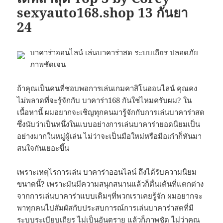
sexyauto168.shop 13 กันยา
24
บาคาร่าออนไลน์ เล่นบาคาร่าสด ระบบเถียร ปลอดภัย
ภาพชัดเจน
ถ้าคุณเป็นคนที่ชอบพอการเล่นเกมคาสิโนออนไลน์ คุณคง
ไม่พลาดที่จะรู้จักกับ บาคาร่า168 กันใช่ไหมครับผม? ใน
เนื้อหานี้ ผมอยากจะเชิญทุกคนมารู้จักกับการเล่นบาคาร่าสด
ซึ่งนับว่าเป็นหนึ่งในแบบอย่างการเล่นบาคาร่ายอดนิยมเป็น
อย่างมากในหมู่ผู้เล่น ไม่ว่าจะเป็นมือใหม่หรือมือเก๋าก็หันมา
สนใจกันเยอะขึ้น
เพราะเหตุไรการเล่น บาคาร่าออนไลน์ ถึงได้รับความนิยม
ขนาดนี้? เพราะมันมีความสนุกสนานแล้วก็ตื่นเต้นที่แตกต่าง
จากการเล่นบาคาร่าแบบเดิมๆที่พวกเราเคยรู้จัก ผมอยากจะ
พาทุกคนไปสัมผัสกับประสบการณ์การเล่นบาคาร่าสดที่มี
ระบบระเบียบเถียร ไม่เป็นอันตราย แล้วก็ภาพชัด ไม่ว่าคุณ