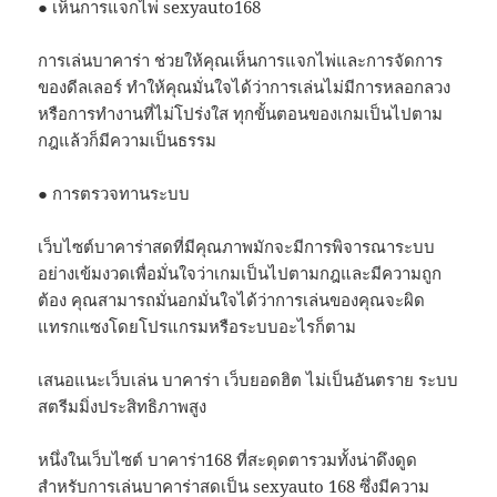
● เห็นการแจกไพ่ sexyauto168
การเล่นบาคาร่า ช่วยให้คุณเห็นการแจกไพ่และการจัดการ
ของดีลเลอร์ ทำให้คุณมั่นใจได้ว่าการเล่นไม่มีการหลอกลวง
หรือการทำงานที่ไม่โปร่งใส ทุกขั้นตอนของเกมเป็นไปตาม
กฎแล้วก็มีความเป็นธรรม
● การตรวจทานระบบ
เว็บไซต์บาคาร่าสดที่มีคุณภาพมักจะมีการพิจารณาระบบ
อย่างเข้มงวดเพื่อมั่นใจว่าเกมเป็นไปตามกฎและมีความถูก
ต้อง คุณสามารถมั่นอกมั่นใจได้ว่าการเล่นของคุณจะผิด
แทรกแซงโดยโปรแกรมหรือระบบอะไรก็ตาม
เสนอแนะเว็บเล่น บาคาร่า เว็บยอดฮิต ไม่เป็นอันตราย ระบบ
สตรีมมิ่งประสิทธิภาพสูง
หนึ่งในเว็บไซต์ บาคาร่า168 ที่สะดุดตารวมทั้งน่าดึงดูด
สำหรับการเล่นบาคาร่าสดเป็น sexyauto 168 ซึ่งมีความ