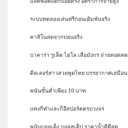
แจ็คพอตแตกบ่อยครั้ง อัตราการจ่ายสูง
ระบบทดลองเล่นฟรีก่อนเดิมพันจริง
คาสิโนสดจากบ่อนจริง
บาคาร่า รูเล็ต ไฮโล เสือมังกร ถ่ายทอดส
ดีลเลอร์สาวสวยพูดไทย บรรยากาศเสมือนอย
พนันขั้นต่ำเพียง 10 บาท
แทงกีฬาและก็อีสปอร์ตครบวงจร
พนันบอลเต็ง บอลสเต็ป ราคาน้ำดีที่สุด