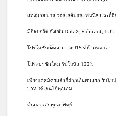
แทงมวย บาส วอลเลย์บอล เทนนิส และก็อ
มีอีสปอร์ต ดังเช่น Dota2, Valorant, LO
โปรโมชั่นเด็ดจาก ssc915 ที่ห้ามพลาด
โปรสมาชิกใหม่ รับโบนัส 100%
เพียงแต่สมัครแล้วก็ฝากเงินหนแรก รับโบนัส
บาท ใช้เล่นได้ทุกเกม
คืนยอดเสียทุกอาทิตย์