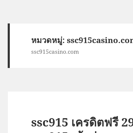
หมวดหมู่:
ssc915casino.c
ssc915casino.com
ssc915 เครดิตฟรี 2