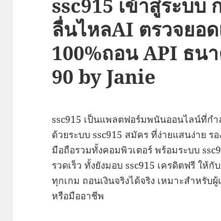
ssc915 เข้าสู่ระบบ
ลื่นไหลAI ตรวจยอด
100%ถอน API ธนาค
90 by Janie
ssc915 เป็นแพลตฟอร์มพนันออนไลน์ที่กำลัง
ด้วยระบบ ssc915 สมัคร ที่ง่ายแสนง่าย รอ
มือถือรวมทั้งคอมพิวเตอร์ พร้อมระบบ ssc91
รวดเร็ว ทั้งยังมอบ ssc915 เครดิตฟรี ให้กั
ทุกเกม ถอนเงินจริงได้จริง เหมาะสำหรับผู้เ
หรือมืออาชีพ