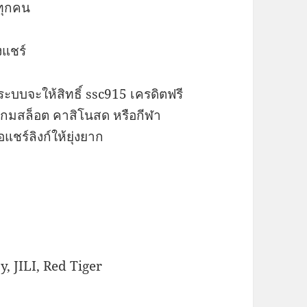
้ทุกคน
งแชร์
ะบบจะให้สิทธิ์ ssc915 เครดิตฟรี
นเกมสล็อต คาสิโนสด หรือกีฬา
ชร์ลิงก์ให้ยุ่งยาก
y, JILI, Red Tiger