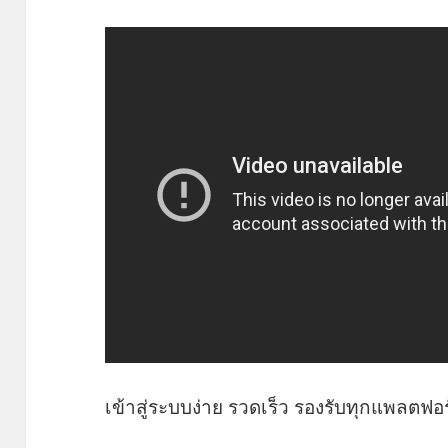
เข้าสู่ระบบง่าย รวดเร็ว รองรับทุกแพลตฟอ