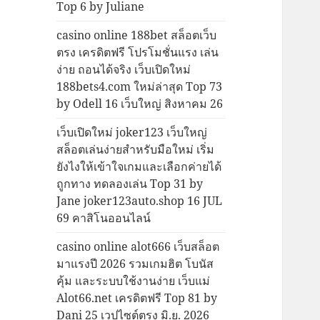
Top 6 by Juliane
casino online 188bet สล็อตเว็บ
ตรง เครดิตฟรี โปรโมชั่นแรง เล่น
ง่าย ถอนได้จริง เว็บเปิดใหม่
188bets4.com ใหม่ล่าสุด Top 73
by Odell 16 เว็บใหญ่ สิงหาคม 26
เว็บเปิดใหม่ joker123 เว็บใหญ่
สล็อตเล่นง่ายสำหรับมือใหม่ เริ่ม
ยังไงให้เข้าใจเกมและเลือกค่ายได้
ถูกทาง ทดลองเล่น Top 31 by
Jane joker123auto.shop 16 JUL
69 คาสิโนออนไลน์
casino online alot666 เว็บสล็อต
มาแรงปี 2026 รวมเกมฮิต โบนัส
คุ้ม และระบบใช้งานง่าย เว็บแม่
Alot66.net เครดิตฟรี Top 81 by
Dani 25 เวปไซต์ตรง มิ.ย. 2026