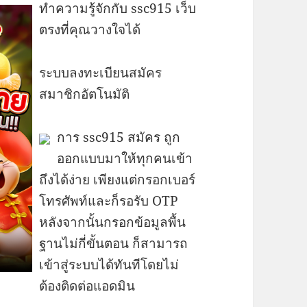
ทำความรู้จักกับ ssc915 เว็บ
ตรงที่คุณวางใจได้
ระบบลงทะเบียนสมัคร
สมาชิกอัตโนมัติ
การ ssc915 สมัคร ถูก
ออกแบบมาให้ทุกคนเข้า
ถึงได้ง่าย เพียงแต่กรอกเบอร์
โทรศัพท์และก็รอรับ OTP
หลังจากนั้นกรอกข้อมูลพื้น
ฐานไม่กี่ขั้นตอน ก็สามารถ
เข้าสู่ระบบได้ทันทีโดยไม่
ต้องติดต่อแอดมิน