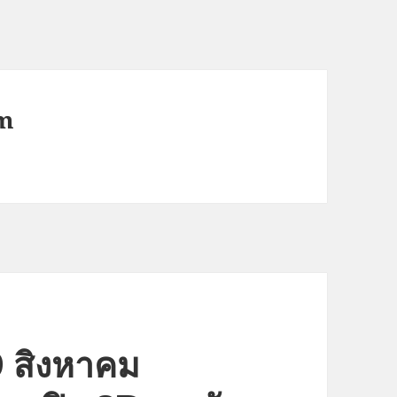
om
9 สิงหาคม