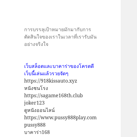
การบรรลุเป้าหมายมักมากับการ
ตัดสินใจของเราในเวลาที่เรารับมัน
อย่างจริงใจ
เว็บสล็อตและบาคาร่าของโครตดี
เว็บนี้เล่นแล้วรวยจัดๆ
https://918kissauto.xyz
หนังชนโรง
https://sagame168th.club
joker123
ดูหนังออนไลน์
https://www.pussy888play.com
pussy888
บาคาร่า168