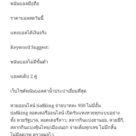
พนันบอลมือถือ
ราคาบอลสดวันนี้
แทงบอลได้เงินจริง
Keyword Suggest:
พนันบอลไม่มีขั้นต่ำ
บอลสเต็ป 2 คู่
เว็บไซต์พนันบอลค่าน้ำประปาเยี่ยมที่สุด
หวยออนไลน์ tia8king จ่ายบาทละ 950 ไม่มีอั้น
tia8king ลอตเตอรี่ออนไลน์ เปิดรับแทงหวยทุกแบบอย่าง
ทั้ง หวยรัฐบาล, ลอตเตอรี่ลาว, สลากกินแบ่งฮานอย, หวยยี่กี,
สลากกินแบ่งหุ้นไทย/เมืองนอก จ่ายเต็มทุกเลข ไม่มีกลั้น
ไม่มีลดเรท ตรวจผลไว