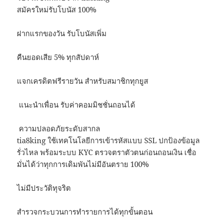
สมัครใหม่รับโบนัส 100%
ฝากแรกของวัน รับโบนัสเพิ่ม
คืนยอดเสีย 5% ทุกสัปดาห์
แจกเครดิตฟรีรายวัน สำหรับสมาชิกทุกยูส
‍‍‍ แนะนำเพื่อน รับค่าคอมมิชชั่นถอนได้
️ ความปลอดภัยระดับสากล
tia8king ใช้เทคโนโลยีการเข้ารหัสแบบ SSL ปกป้องข้อมูล
รั่วไหล พร้อมระบบ KYC ตรวจตราตัวตนก่อนถอนเงิน เชื่อ
มั่นได้ว่าทุกการเดิมพันไม่มีอันตราย 100%
ไม่มีประวัติทุจริต
สำรวจกระบวนการทำรายการได้ทุกขั้นตอน