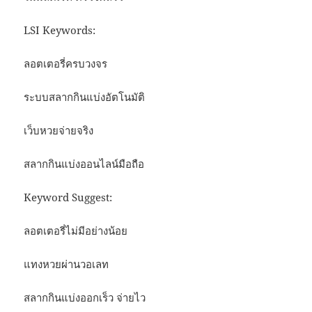
LSI Keywords:
ลอตเตอรี่ครบวงจร
ระบบสลากกินแบ่งอัตโนมัติ
เว็บหวยจ่ายจริง
สลากกินแบ่งออนไลน์มือถือ
Keyword Suggest:
ลอตเตอรี่ไม่มีอย่างน้อย
แทงหวยผ่านวอเลท
สลากกินแบ่งออกเร็ว จ่ายไว