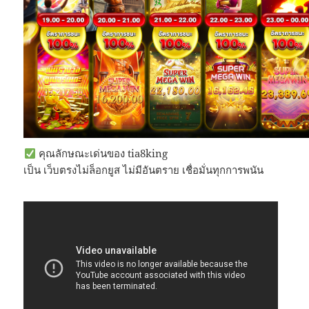
คุณลักษณะเด่นของ tia8king
เป็น เว็บตรงไม่ล็อกยูส ไม่มีอันตราย เชื่อมั่นทุกการพนัน