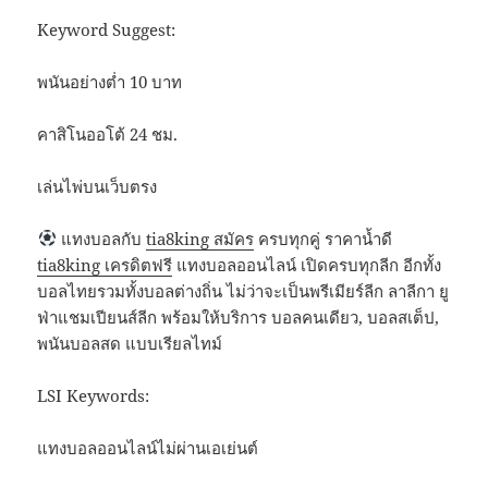
Keyword Suggest:
พนันอย่างต่ำ 10 บาท
คาสิโนออโต้ 24 ชม.
เล่นไพ่บนเว็บตรง
แทงบอลกับ
tia8king สมัคร
ครบทุกคู่ ราคาน้ำดี
tia8king เครดิตฟรี
แทงบอลออนไลน์ เปิดครบทุกลีก อีกทั้ง
บอลไทยรวมทั้งบอลต่างถิ่น ไม่ว่าจะเป็นพรีเมียร์ลีก ลาลีกา ยู
ฟ่าแชมเปียนส์ลีก พร้อมให้บริการ บอลคนเดียว, บอลสเต็ป,
พนันบอลสด แบบเรียลไทม์
LSI Keywords:
แทงบอลออนไลน์ไม่ผ่านเอเย่นต์