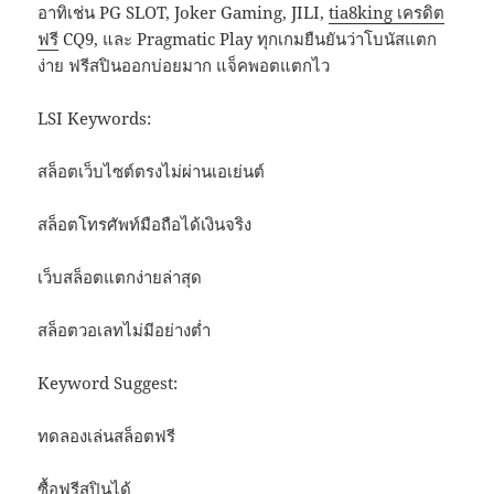
อาทิเช่น PG SLOT, Joker Gaming, JILI,
tia8king เครดิต
ฟรี
CQ9, และ Pragmatic Play ทุกเกมยืนยันว่าโบนัสแตก
ง่าย ฟรีสปินออกบ่อยมาก แจ็คพอตแตกไว
LSI Keywords:
สล็อตเว็บไซต์ตรงไม่ผ่านเอเย่นต์
สล็อตโทรศัพท์มือถือได้เงินจริง
เว็บสล็อตแตกง่ายล่าสุด
สล็อตวอเลทไม่มีอย่างต่ำ
Keyword Suggest:
ทดลองเล่นสล็อตฟรี
ซื้อฟรีสปินได้