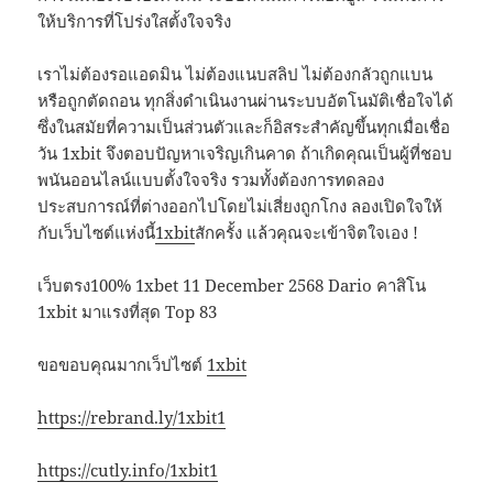
ให้บริการที่โปร่งใสตั้งใจจริง
เราไม่ต้องรอแอดมิน ไม่ต้องแนบสลิป ไม่ต้องกลัวถูกแบน
หรือถูกตัดถอน ทุกสิ่งดำเนินงานผ่านระบบอัตโนมัติเชื่อใจได้
ซึ่งในสมัยที่ความเป็นส่วนตัวและก็อิสระสำคัญขึ้นทุกเมื่อเชื่อ
วัน 1xbit จึงตอบปัญหาเจริญเกินคาด ถ้าเกิดคุณเป็นผู้ที่ชอบ
พนันออนไลน์แบบตั้งใจจริง รวมทั้งต้องการทดลอง
ประสบการณ์ที่ต่างออกไปโดยไม่เสี่ยงถูกโกง ลองเปิดใจให้
กับเว็บไซต์แห่งนี้
1xbit
สักครั้ง แล้วคุณจะเข้าจิตใจเอง !
เว็บตรง100% 1xbet 11 December 2568 Dario คาสิโน
1xbit มาแรงที่สุด Top 83
ขอขอบคุณมากเว็ปไซต์
1xbit
https://rebrand.ly/1xbit1
https://cutly.info/1xbit1