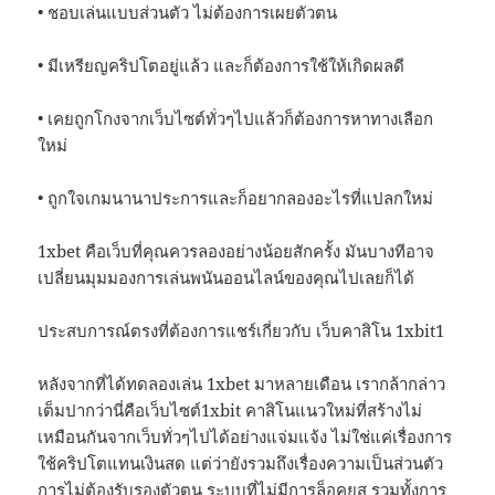
• ชอบเล่นแบบส่วนตัว ไม่ต้องการเผยตัวตน
• มีเหรียญคริปโตอยู่แล้ว และก็ต้องการใช้ให้เกิดผลดี
• เคยถูกโกงจากเว็บไซต์ทั่วๆไปแล้วก็ต้องการหาทางเลือก
ใหม่
• ถูกใจเกมนานาประการและก็อยากลองอะไรที่แปลกใหม่
1xbet คือเว็บที่คุณควรลองอย่างน้อยสักครั้ง มันบางทีอาจ
เปลี่ยนมุมมองการเล่นพนันออนไลน์ของคุณไปเลยก็ได้
ประสบการณ์ตรงที่ต้องการแชร์เกี่ยวกับ เว็บคาสิโน 1xbit1
หลังจากที่ได้ทดลองเล่น 1xbet มาหลายเดือน เรากล้ากล่าว
เต็มปากว่านี่คือเว็บไซต์1xbit คาสิโนแนวใหม่ที่สร้างไม่
เหมือนกันจากเว็บทั่วๆไปได้อย่างแจ่มแจ้ง ไม่ใช่แค่เรื่องการ
ใช้คริปโตแทนเงินสด แต่ว่ายังรวมถึงเรื่องความเป็นส่วนตัว
การไม่ต้องรับรองตัวตน ระบบที่ไม่มีการล็อคยูส รวมทั้งการ