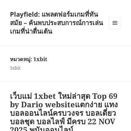
Playfield: แพลตฟอร์มเกมที่ทัน
สมัย – ค้นพบประสบการณ์การเล่น
เกมที่น่าตื่นเต้น
เมนู
และวิด
เจ็ต
หมวดหมู่:
1xbit
1xbit
เว็บแม่ 1xbet ใหม่ล่าสุด Top 69
by Dario websiteแตกง่าย แทง
บอลออนไลน์ครบวงจร บอลเดี่ยว
บอลชุด บอลไลฟ์ มีครบ 22 NOV
2025 พนันออนไลน์