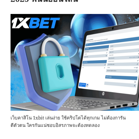
เว็บคาสิโน 1xbit เล่นง่าย ใช้คริปโตได้ทุกเกม ไม่ต้องการัน
ตีตัวตน ใครกันแน่ชอบอิสรภาพจะต้องทดลอง