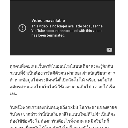
ทุกคนที่เคยเล่นเว็บคาสิโนออนไลน์แบบเดิมๆคงจะรู้จักกับ
ระบบที่จำเป็นต้องการันตีตัวตน ฝากถอนผ่านบัญชีธนาคาร
ถ้าหากข้อมูลไม่ตรงนิดหนึ่งก็เบิกเงินไม่ได้ หรือบางเว็บให้
สมัครผ่านแอดไม่นในไลน์ ใช้เวลานานเกินไปกว่าจะได้เริ่ม
เล่น
วันหนึ่งพวกเรามองเห็นคนพูดถึง
1xbit
ในกระดานของสายค
ริปโต เขากล่าวว่านี่เป็นเว็บคาสิโนแบบใหม่ที่ไม่จำเป็นที่จะ
ต้องใช้ชื่อจริง ไม่ต้องการันตีอะไรทั้งหมด แค่มีคริปโตก็
สามารถเริ่มพนันได้โดยทันที ทั้งสล็อต คาสิโน บอล เกม