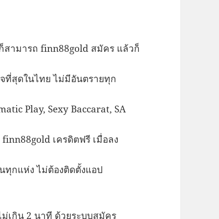
ตอนก็สามารถ finn88gold สมัคร แล้วก็
ที่สุดในไทย ไม่มีอันตรายทุก
agmatic Play, Sexy Baccarat, SA
 finn88gold เครดิตฟรี เมื่อลง
นทุกแห่ง ไม่ต้องติดตั้งแอป
ี
ม่เกิน 2 นาที ด้วยระบบสมัคร