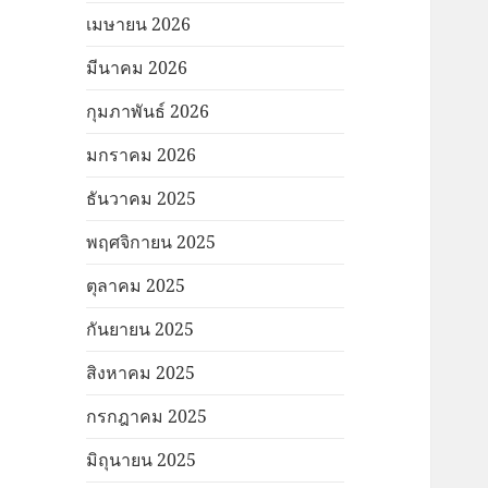
เมษายน 2026
มีนาคม 2026
กุมภาพันธ์ 2026
มกราคม 2026
ธันวาคม 2025
พฤศจิกายน 2025
ตุลาคม 2025
กันยายน 2025
สิงหาคม 2025
กรกฎาคม 2025
มิถุนายน 2025