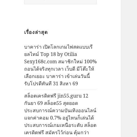
สำหรับ:
เรื่องล่าสุด
บาคาร่า เปิดโลกเกมไพ่สดแบบเรี
ยลไทม์ Top 18 by Otilia
Sexy168c.com สมาชิกใหม่ 100%
ถอนได้จริงทุกเวลา เว็บดี มีโต๊ะให้
เลือกเยอะ บาคาร่า เข้าเล่นวันนี้
รับโปรดีทันที 31 สิงหา 69
สล็อตเครดิตฟรี jin55.guru 12
กันยา 69 สล็อต55 สุดยอด
ประสบการณ์ความบันเทิงออนไลน์
แจกค่าคอม 0.7% อยู่ไหนก็เล่นได้
ประสบการณ์เกมเหนือระดับ สล็อต
เครดิตฟรี สมัครไว้ก่อน คุ้มกว่า