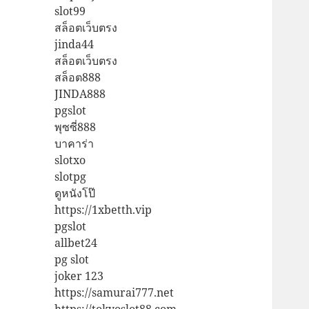
slot99
สล็อตเว็บตรง
jinda44
สล็อตเว็บตรง
สล็อต888
JINDA888
pgslot
พุซซี่888
บาคาร่า
slotxo
slotpg
ดูหนังโป๊
https://1xbetth.vip
pgslot
allbet24
pg slot
joker 123
https://samurai777.net