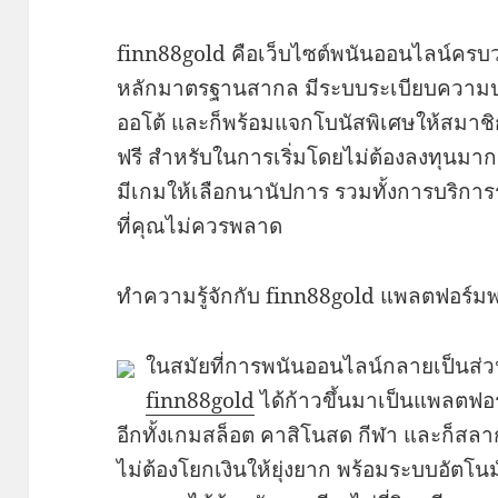
finn88gold คือเว็บไซต์พนันออนไลน์ครบวง
หลักมาตรฐานสากล มีระบบระเบียบความปล
ออโต้ และก็พร้อมแจกโบนัสพิเศษให้สมาชิ
ฟรี สำหรับในการเริ่มโดยไม่ต้องลงทุนมาก 
มีเกมให้เลือกนานัปการ รวมทั้งการบริกา
ที่คุณไม่ควรพลาด
ทำความรู้จักกับ finn88gold แพลตฟอร์มพ
ในสมัยที่การพนันออนไลน์กลายเป็นส่วน
finn88gold
ได้ก้าวขึ้นมาเป็นแพลตฟอร
อีกทั้งเกมสล็อต คาสิโนสด กีฬา และก็สลา
ไม่ต้องโยกเงินให้ยุ่งยาก พร้อมระบบอัตโนม