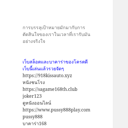
การบรรลุเป้าหมายมักมากับการ
ตัดสินใจของเราในเวลาที่เรารับมัน
อย่างจริงใจ
เว็บสล็อตและบาคาร่าของโครตดี
เว็บนี้เล่นแล้วรวยจัดๆ
https://918kissauto.xyz
หนังชนโรง
https://sagame168th.club
joker123
ดูหนังออนไลน์
https://www.pussy888play.com
pussy888
บาคาร่า168