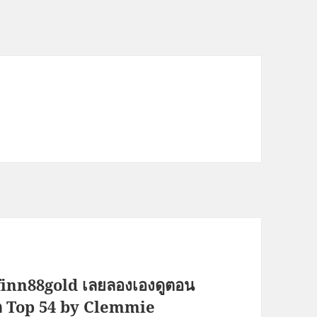
 finn88gold เลยลองเองดูตอน
ด Top 54 by Clemmie