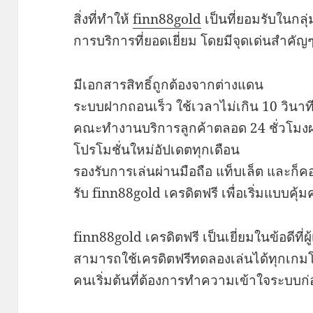
สิ่งที่ทำให้
finn88gold
เป็นที่ยอมรับในกล
การบริการที่ยอดเยี่ยม โดยมีจุดเด่นสำคัญๆด
มีเอกสารสิทธิ์ถูกต้องจากต่างแดน
ระบบฝากถอนเร็ว ใช้เวลาไม่เกิน 10 วินาท
คณะทำงานบริการลูกค้าตลอด 24 ชั่วโม
โปรโมชั่นใหม่อัปเดตทุกเดือน
รองรับการเล่นผ่านมือถือ แท็บเล็ต และก็ค
รับ finn88gold เครดิตฟรี เพื่อเริ่มแบบคุ้ม
finn88gold เครดิตฟรี เป็นเยี่ยมในข้อดีที่ผ
สามารถใช้เครดิตฟรีทดลองเล่นได้ทุกเกม
คนเริ่มต้นที่ต้องการทำความเข้าใจระบบก่