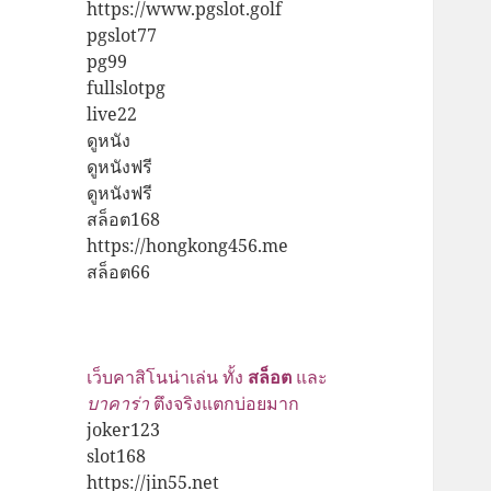
https://www.pgslot.golf
pgslot77
pg99
fullslotpg
live22
ดูหนัง
ดูหนังฟรี
ดูหนังฟรี
สล็อต168
https://hongkong456.me
สล็อต66
เว็บคาสิโนน่าเล่น ทั้ง
สล็อต
และ
บาคาร่า
ตึงจริงแตกบ่อยมาก
joker123
slot168
https://jin55.net