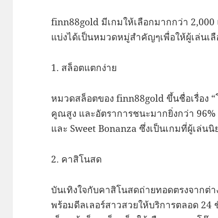
finn88gold มีเกมให้เลือกมากกว่า 2,000 
แบ่งได้เป็นหมวดหมู่สำคัญๆเพื่อให้ผู้เล่
1. สล็อตแตกง่าย
หมวดสล็อตของ finn88gold ขึ้นชื่อเรื่อง “
คูณสูง และอัตราการชนะมากยิ่งกว่า 96%
และ Sweet Bonanza ซึ่งเป็นเกมที่ผู้เล่นนิ
2. คาสิโนสด
บันเทิงใจกับคาสิโนสดถ่ายทอดตรงจากต่
พร้อมดีลเลอร์สาวสวยให้บริการตลอด 24 ชั่ว