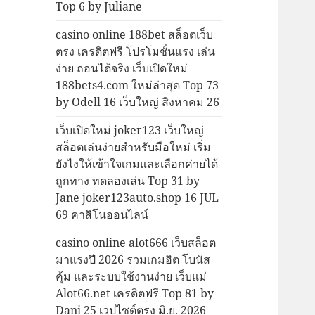
Top 6 by Juliane
casino online 188bet สล็อตเว็บ
ตรง เครดิตฟรี โปรโมชั่นแรง เล่น
ง่าย ถอนได้จริง เว็บเปิดใหม่
188bets4.com ใหม่ล่าสุด Top 73
by Odell 16 เว็บใหญ่ สิงหาคม 26
เว็บเปิดใหม่ joker123 เว็บใหญ่
สล็อตเล่นง่ายสำหรับมือใหม่ เริ่ม
ยังไงให้เข้าใจเกมและเลือกค่ายได้
ถูกทาง ทดลองเล่น Top 31 by
Jane joker123auto.shop 16 JUL
69 คาสิโนออนไลน์
casino online alot666 เว็บสล็อต
มาแรงปี 2026 รวมเกมฮิต โบนัส
คุ้ม และระบบใช้งานง่าย เว็บแม่
Alot66.net เครดิตฟรี Top 81 by
Dani 25 เวปไซต์ตรง มิ.ย. 2026