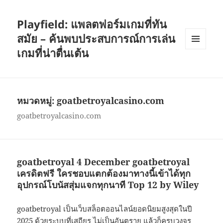
Playfield: แพลตฟอร์มเกมที่ทัน
สมัย – ค้นพบประสบการณ์การเล่น
เกมที่น่าตื่นเต้น
เมนู
และวิด
เจ็ต
หมวดหมู่:
goatbetroyalcasino.com
goatbetroyalcasino.com
goatbetroyal 4 December goatbetroyal
เครดิตฟรี ใครชอบแตกต้องมาทางนี้เข้าได้ทุก
อุปกรณ์โบนัสสุ่มแจกทุกนาที Top 12 by Wiley
goatbetroyal เป็นเว็บสล็อตออนไลน์ยอดนิยมสูงสุดในปี
2025 ด้วยระบบที่เสถียร ไม่เป็นอันตราย แล้วก็ครบวงจร