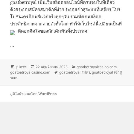
goatbetroyal เป็นเว็บสล็อตออนไลน์ที่ครบจบในที่เดียว
ด้วยระบบสมัครสมาชิกที่ง่าย ระบบเข้าสู่ระบบที่เสถียร โปร
โมชั่นเครดิตฟรีแจกจริงทุกๆวัน รวมทั้งเกมสล็อต
ประสิทธิภาพจากค่ายดังทั้งโลก ทำให้เว็บไซต์นี้เปลี่ยนเป็นที่
ติดอกติดใจของนักเดิมพันทั้งประเทศ
…
รูป
เขียน
หมวด
รูปภาพ
22 พฤศจิกายน 2025
goatbetroyalcasino.com
,
แบบ
เมื่อ
ป้าย
หมู่
goatbetroyalcasino.com
goatbetroyal สมัคร
,
goatbetroyal เข้าสู่
เรื่อง
กำกับ
ระบบ
ภูมิใจนำเสนอโดย WordPress