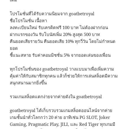
โปรโมชั่นที่ได้รับความนิยมจาก goatbetroyal
ชื่อโปรโมชั่น เนื้อหา
ลงทะเบียนใหม่ รับเครดิตฟรี 100 บาท ไม่ต้องฝากก่อน
ฝากแรกของวัน รับโบนัสเพิ่ม 20% สูงสุด 500 บาท
คืนยอดเสียรายวัน คืนยอดเสีย 10% ทุกวี่วัน โดยไม่กำหนด
ยอด
ชี้แนะสหาย รับค่าคอมมิชชั่น 5% จากยอดเล่นของเพื่อน
ทุกโปรโมชั่นของ goatbetroyal วางแบบมาเพื่อเพิ่มความ
คุ้มค่าให้กับสมาชิกทุกคน แล้วก็ช่วยให้การเล่นสล็อตมีความ
สนุกสนานมากยิ่งขึ้น
รวมเกมสล็อตแตกง่ายจากค่ายดังใน goatbetroyal
goatbetroyal ได้เก็บรวบรวมเกมสล็อตออนไลน์จากค่าย
เกมชั้นนำทั่วโลกกว่า 20 ค่าย อาทิเช่น PG SLOT, Joker
Gaming, Pragmatic Play, JILI, และ Red Tiger ทุกเกมมี