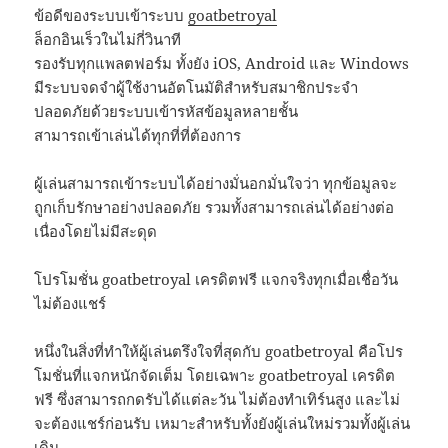
ข้อดีของระบบเข้าระบบ
goatbetroyal
ล็อกอินเร็วในไม่กี่วินาที
รองรับทุกแพลตฟอร์ม ทั้งยัง iOS, Android และ Windows
มีระบบจดจำผู้ใช้งานอัตโนมัติสำหรับสมาชิกประจำ
ปลอดภัยด้วยระบบเข้ารหัสข้อมูลหลายชั้น
สามารถเข้าเล่นได้ทุกที่ที่ต้องการ
ผู้เล่นสามารถเข้าระบบได้อย่างมั่นอกมั่นใจว่า ทุกข้อมูลจะ
ถูกเก็บรักษาอย่างปลอดภัย รวมทั้งสามารถเล่นได้อย่างต่อ
เนื่องโดยไม่มีสะดุด
โปรโมชั่น goatbetroyal เครดิตฟรี แจกจริงทุกเมื่อเชื่อวัน
ไม่ต้องแชร์
หนึ่งในสิ่งที่ทำให้ผู้เล่นตรึงใจที่สุดกับ goatbetroyal คือโปร
โมชั่นที่แจกหนักจัดเต็ม โดยเฉพาะ goatbetroyal เครดิต
ฟรี ซึ่งสามารถกดรับได้แต่ละวัน ไม่ต้องทำเทิร์นสูง และไม่
จะต้องแชร์ก่อนรับ เหมาะสำหรับทั้งยังผู้เล่นใหม่รวมทั้งผู้เล่น
เดิม