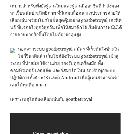
เหมาะสำหรับทั้งยังผู้เล่นใหม่และผู้เล่นมืออาชีพที่กำลังมอง
หาเว็บพนันประสิทธิภาพ ที่มีเกมสล็อตนานาประการค่ายให้
เลือกเล่น พร้อมโปรโมชั่นสุดคุ้มอย่าง
goatbetroyal
เครดิต
ฟรี ที่แจกจริงทุกวี่ทุกวัน เพื่อให้สมาชิกได้เริ่มต้นการพนันได้
ง่ายดายมากยิ่งขึ้นโดยไม่ต้องลงทุนสูง
นอกจากระบบ goatbetroyal สมัคร ที่เร็วทันใจข้างใน
ไม่กี่วินาทีแล้ว เว็บไซต์ยังมีระบบ goatbetroyal เข้าสู่
ระบบ ที่นำสมัย ใช้งานง่าย รองรับทุกเครื่องมือ ทั้ง
คอมพิวเตอร์ แท็บเล็ต และก็สมาร์ตโฟน รองรับทุกระบบ
ปฏิบัติการทั้งยัง iOS และก็ Android เพื่อผู้เล่นสามารถเข้า
เล่นได้ทุกที่ทุกเวลา
เพราะเหตุใดต้องเลือกเล่นกับ goatbetroyal