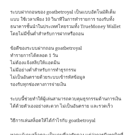
ระบบฝากถอนของ goatbetroyal เป็นแบบอัตโนมัติเต็ม
แบบ ใช้เวลาเพียง 10 วินาทีในการทำรายการ รองรับทั้ง
ธนาคารชั้นนำในประเทศไทยรวมทั้ง TrueMoney Wallet
โดยไม่มีขั้นต่ำสำหรับการฝากหรือถอน
ข้อดีของระบบฝากถอน goatbetroyal
ทำรายการได้ตลอด 1 วัน
ไม่ต้องแจ้งสลิปให้แอดมิน
ไม่มีอย่างต่ำสำหรับการทำธุรกรรม
ไม่เป็นอันตรายด้วยระบบเข้ารหัสข้อมูล
รองรับทุกช่องทางการจ่ายเงิน
ระบบนี้ช่วยทำให้ผู้เล่นสามารถควบคุมธุรกรรมด้านการเงิน
ได้ด้วยตัวเองอย่างสะดวก ไม่เป็นอันตราย และรวดเร็ว
วิธีการเล่นสล็อตให้ได้กำไรกับ goatbetroyal
หากแม้เกมสล็อตจะเป็นเกมที่อาศัยดวง แต่ว่าการมีเทคนิคที่