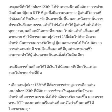
เหตุผลที่ทำให้ joker123th ได้รับความนิยมคืออัตราการจ่าย
เงินคืนแก่ผู้เล่น RTP ที่สูง ซึ่งมีความหมายว่าผู้เล่นมีโอกาสที่
กำลังจะได้รับเงินรางวัลคืนมากเพิ่มขึ้น นอกเหนือจากนั้นการ
ชำระเงินยังชอบธรรมแล้วก็โปร่งใส ทำให้ผู้เล่นเชื่อมั่นได้ว่า
ทุกการหมุนสล็อตมีโอกาสที่จะชนะ โบนัสแล้วก็แจ็คพอตที่
มากมาย ทำให้การเล่นเกมjoker123นี้เต็มไปด้วยจังหวะ
สำหรับในการชนะรางวัลใหญ่ ผู้เล่นสามารถได้รับโบนัสจาก
การเล่นเกมปกติ รวมถึงแจ็คพอตที่มีมูลค่ามหาศาลซึ่ง
สามารถทำให้ผู้เล่นกลายเป็นคนมั่งคั่งในคืนเดียว
เทคนิคการปั่นสล็อตให้ได้เงิน ไม่น้อยเลยทีเดียวในแต่ละ
รอบไม่ยากอย่างที่คิด
• เลือกเกมjoker123thที่มีอัตราการจ่ายสูงการเลือกเล่น
เกมjoker123thที่มีอัตราการชำระเงินสูงจะเพิ่มจังหวะ
สำหรับเพื่อการชนะรวมทั้งได้รับเงินรางวัลเยอะขึ้น ควรตรวจ
ทาน RTP ของเกมก่อนเริ่มเล่นเพื่อแน่ใจว่าเป็นเกมที่ได้
โอกาสชนะสูง