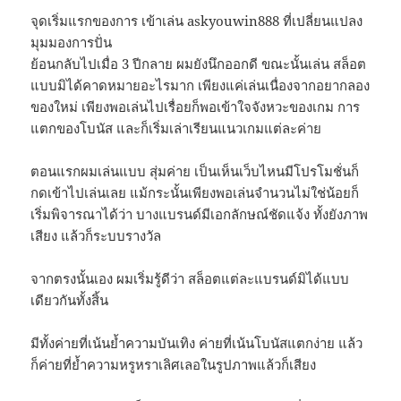
จุดเริ่มแรกของการ เข้าเล่น askyouwin888 ที่เปลี่ยนแปลง
มุมมองการปั่น
ย้อนกลับไปเมื่อ 3 ปีกลาย ผมยังนึกออกดี ขณะนั้นเล่น สล็อต
แบบมิได้คาดหมายอะไรมาก เพียงแค่เล่นเนื่องจากอยากลอง
ของใหม่ เพียงพอเล่นไปเรื่อยก็พอเข้าใจจังหวะของเกม การ
แตกของโบนัส และก็เริ่มเล่าเรียนแนวเกมแต่ละค่าย
ตอนแรกผมเล่นแบบ สุ่มค่าย เป็นเห็นเว็บไหนมีโปรโมชั่นก็
กดเข้าไปเล่นเลย แม้กระนั้นเพียงพอเล่นจำนวนไม่ใช่น้อยก็
เริ่มพิจารณาได้ว่า บางแบรนด์มีเอกลักษณ์ชัดแจ้ง ทั้งยังภาพ
เสียง แล้วก็ระบบรางวัล
จากตรงนั้นเอง ผมเริ่มรู้ดีว่า สล็อตแต่ละแบรนด์มิได้แบบ
เดียวกันทั้งสิ้น
มีทั้งค่ายที่เน้นย้ำความบันเทิง ค่ายที่เน้นโบนัสแตกง่าย แล้ว
ก็ค่ายที่ย้ำความหรูหราเลิศเลอในรูปภาพแล้วก็เสียง