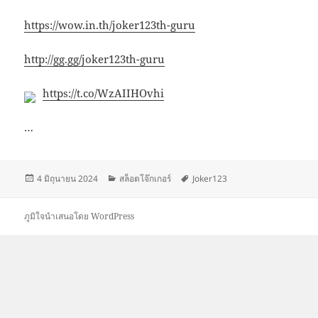
https://wow.in.th/joker123th-guru
http://gg.gg/joker123th-guru
https://t.co/WzAIIHOvhi
…
เขียน
หมวด
ป้าย
4 มิถุนายน 2024
สล็อตโจ๊กเกอร์
Joker123
เมื่อ
หมู่
กำกับ
ภูมิใจนำเสนอโดย WordPress