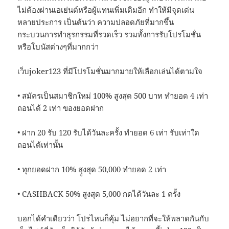
ไม่ต้องผ่านเอเย่นต์หรือผู้แทนเพิ่มเติมอีก ทำให้มีจุดเด่น
หลายประการ เป็นต้นว่า ความปลอดภัยที่มากขึ้น
กระบวนการทำธุรกรรมที่รวดเร็ว รวมทั้งการรับโปรโมชั่น
หรือโบนัสต่างๆที่มากกว่า
เว็บjoker123 ที่มีโปรโมชั่นมากมายให้เลือกเล่นได้ตามใจ
• สมัครเป็นสมาชิกใหม่ 100% สูงสุด 500 บาท ทำยอด 4 เท่า
ถอนได้ 2 เท่า ของยอดฝาก
• ฝาก 20 รับ 120 รับได้วันละครั้ง ทำยอด 6 เท่า รับเท่าใด
ถอนได้เท่านั้น
• ทุกยอดฝาก 10% สุูงสุด 50,000 ทำยอด 2 เท่า
• CASHBACK 50% สูงสุด 5,000 กดได้วันละ 1 ครั้ง
บอกได้คำเดียวว่า โปรไหนก็คุ้ม ไม่อยากที่จะให้พลาดกันกับ