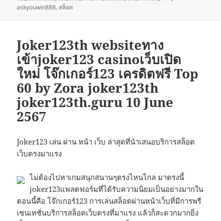
กำกับ
askyouwin888
,
สล็อต
Joker123th websiteทาง
เข้าjoker123 casinoเว็บเปิด
ใหม่ โจ๊กเกอร์123 เครดิตฟรี Top
60 by Zora joker123th
joker123th.guru 10 June
2567
Joker123 เล่น ผ่าน หน้า เว็บ ล่าสุดที่นำเสนอบริการสล็อต
เว็บตรงมาแรง
ไม่ต้องไปหาเกมสนุกสนานๆตรงไหนไกล มาตรงนี้
joker123แพลตฟอร์มที่ได้รับความนิยมเป็นอย่างมากใน
ตอนนี้คือ โจ๊กเกอร์123 การเล่นสล็อตผ่านหน้าเว็บที่มีการพรี
เซนเทชั่นบริการสล็อตเว็บตรงที่มาแรง แล้วก็สะดวกมากยิ่ง