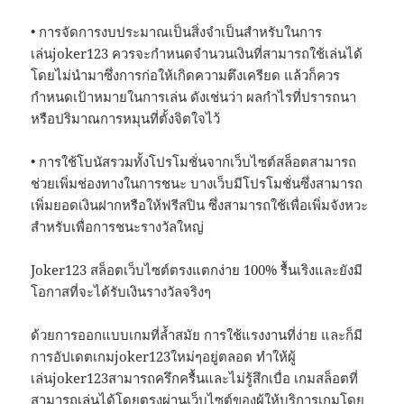
• การจัดการงบประมาณเป็นสิ่งจำเป็นสำหรับในการ
เล่นjoker123 ควรจะกำหนดจำนวนเงินที่สามารถใช้เล่นได้
โดยไม่นำมาซึ่งการก่อให้เกิดความตึงเครียด แล้วก็ควร
กำหนดเป้าหมายในการเล่น ดังเช่นว่า ผลกำไรที่ปรารถนา
หรือปริมาณการหมุนที่ตั้งจิตใจไว้
• การใช้โบนัสรวมทั้งโปรโมชั่นจากเว็บไซต์สล็อตสามารถ
ช่วยเพิ่มช่องทางในการชนะ บางเว็บมีโปรโมชั่นซึ่งสามารถ
เพิ่มยอดเงินฝากหรือให้ฟรีสปิน ซึ่งสามารถใช้เพื่อเพิ่มจังหวะ
สำหรับเพื่อการชนะรางวัลใหญ่
Joker123 สล็อตเว็บไซต์ตรงแตกง่าย 100% รื้นเริงและยังมี
โอกาสที่จะได้รับเงินรางวัลจริงๆ
ด้วยการออกแบบเกมที่ล้ำสมัย การใช้แรงงานที่ง่าย และก็มี
การอัปเดตเกมjoker123ใหม่ๆอยู่ตลอด ทำให้ผู้
เล่นjoker123สามารถครึกครื้นและไม่รู้สึกเบื่อ เกมสล็อตที่
สามารถเล่นได้โดยตรงผ่านเว็บไซต์ของผู้ให้บริการเกมโดย