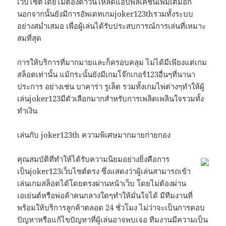
เว็บไซต์โดยไม่ต้องดาวน์โหลดแอปพลิเคชันเพิ่มเติมอีก
นอกจากนั้นยังมีการอัพเดทเกมjoker123thรวมทั้งระบบ
อย่างสม่ำเสมอ เพื่อผู้เล่นได้รับประสบการณ์การเล่นที่เหมาะ
สมที่สุด
การให้บริการที่มากมายและก็ครอบคลุม ไม่ได้มีเพียงแต่เกม
สล็อตเท่านั้น แม้กระนั้นยังมีเกมโจ๊กเกอร์123อื่นๆที่นานา
ประการ อย่างเช่น บาคาร่า รูเล็ต รวมทั้งเกมไพ่ต่างๆทำให้ผู้
เล่นjoker123มีตัวเลือกมากสำหรับการเพลิดเพลินใจรวมทั้ง
ทำเงิน
เล่นกับ joker123th ความพิเศษมากมายก่ายกอง
คุณสมบัติที่ทำให้ได้รับความนิยมอย่างยิ่งคือการ
เป็นjoker123เว็บไซต์ตรง ซึ่งแสดงว่าผู้เล่นสามารถเข้า
เล่นเกมสล็อตได้โดยตรงผ่านหน้าเว็บ โดยไม่ต้องผ่าน
เอเย่นต์หรือพ่อค้าคนกลางใดๆทำให้มั่นใจได้ มีทีมงานที่
พร้อมให้บริการลูกค้าตลอด 24 ชั่วโมง ไม่ว่าจะเป็นการตอบ
ปัญหาหรือแก้ไขปัญหาที่ผู้เล่นอาจพบเจอ ทีมงานมีความเป็น