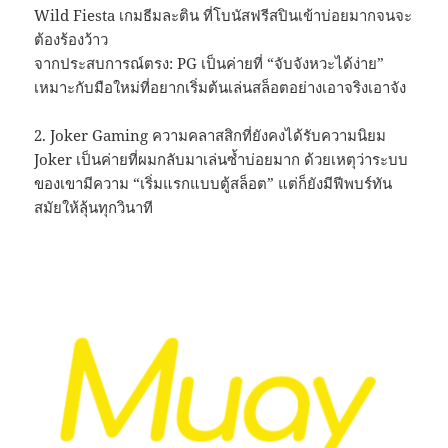
Wild Fiesta เกมธีมละติน ที่โบนัสฟรีสปินเข้าบ่อยมากจนจะ
ต้องร้องว้าว
จากประสบการณ์ตรง: PG เป็นค่ายที่ “จับจังหวะได้ง่าย”
เหมาะกับมือใหม่ที่อยากเริ่มต้นเล่นสล็อตอย่างเอาจริงเอาจัง
2. Joker Gaming ความคลาสสิกที่ยังคงได้รับความนิยม
Joker เป็นค่ายที่ผมกลับมาเล่นซ้ำบ่อยมาก ด้วยเหตุว่าระบบ
ของเขามีความ “เริ่มแรกแบบตู้สล็อต” แต่ก็ยังมีฟีพบร์ทัน
สมัยให้ลุ้นทุกวินาที