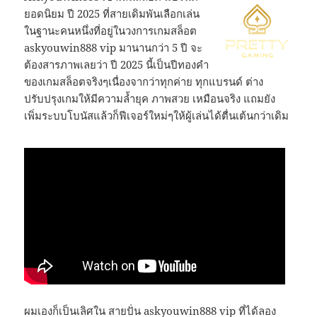
ยอดนิยม ปี 2025 ที่สายเดิมพันเลือกเล่น
ในฐานะคนหนึ่งที่อยู่ในวงการเกมสล็อต
askyouwin888 vip มานานกว่า 5 ปี จะ
ต้องสารภาพเลยว่า ปี 2025 นี้เป็นปีทองคำ
ของเกมสล็อตจริงๆเนื่องจากว่าทุกค่าย ทุกแบรนด์ ต่าง
ปรับปรุงเกมให้มีความล้ำยุค ภาพสวย เหมือนจริง แถมยัง
เพิ่มระบบโบนัสแล้วก็ฟีเจอร์ใหม่ๆให้ผู้เล่นได้ตื่นเต้นกว่าเดิม
ผมเองก็เป็นเลิศใน สายปั่น askyouwin888 vip ที่ได้ลอง