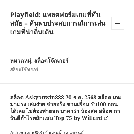
Playfield: แพลตฟอร์มเกมที่ทัน
สมัย – ค้นพบประสบการณ์การเล่น
เกมที่น่าตื่นเต้น
เมนู
และวิด
เจ็ต
หมวดหมู่:
สล็อตโจ๊กเกอร์
สล็อตโจ๊กเกอร์
สล็อต Askyouwin888 20 ธ.ค. 2568 สล็อต เกม
มาแรง เล่นง่าย จ่ายจริง ชวนเพื่อน รับ100 ถอน
ได้เลย ไม่ต้องทำยอด บาคาร่า ห้องสด สล็อต กา
รันตีกำไรหลักแสน Top 75 by Willard
Askyouwin888 เข้าเล่นสล็อต แบรนด์