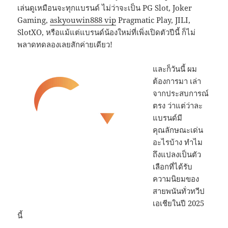
เล่นดูเหมือนจะทุกแบรนด์ ไม่ว่าจะเป็น PG Slot, Joker
Gaming,
askyouwin888 vip
Pragmatic Play, JILI,
SlotXO, หรือแม้แต่แบรนด์น้องใหม่ที่เพิ่งเปิดตัวปีนี้ ก็ไม่
พลาดทดลองเลยสักค่ายเดียว!
และก็วันนี้ ผม
ต้องการมา เล่า
จากประสบการณ์
ตรง ว่าแต่ว่าละ
แบรนด์มี
คุณลักษณะเด่น
อะไรบ้าง ทำไม
ถึงแปลงเป็นตัว
เลือกที่ได้รับ
ความนิยมของ
สายพนันทั่วทวีป
เอเชียในปี 2025
นี้