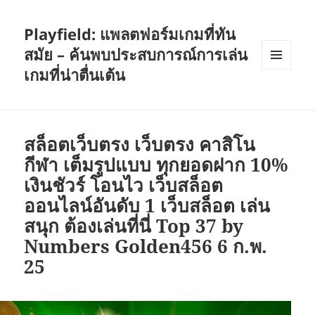
Playfield: แพลตฟอร์มเกมที่ทัน
สมัย – ค้นพบประสบการณ์การเล่น
เกมที่น่าตื่นเต้น
เมนู
และวิด
เจ็ต
สล็อตเว็บตรง เว็บตรง คาสิโน
กีฬา เต็มรูปแบบ ทุกยอดฝาก 10%
เงินชัวร์ โอนไว เว็บสล็อต
ออนไลน์อันดับ 1 เว็บสล็อต เล่น
สนุก ต้องเล่นที่นี่ Top 37 by
Numbers Golden456 6 ก.พ.
25