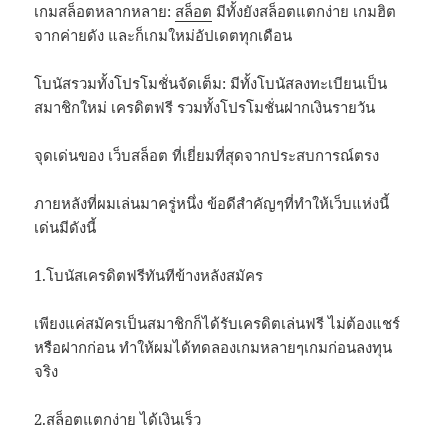
เกมสล็อตหลากหลาย:
สล็อต
มีทั้งยังสล็อตแตกง่าย เกมฮิต
จากค่ายดัง และก็เกมใหม่อัปเดตทุกเดือน
โบนัสรวมทั้งโปรโมชั่นจัดเต็ม: มีทั้งโบนัสลงทะเบียนเป็น
สมาชิกใหม่ เครดิตฟรี รวมทั้งโปรโมชั่นฝากเงินรายวัน
จุดเด่นของ เว็บสล็อต ที่เยี่ยมที่สุดจากประสบการณ์ตรง
ภายหลังที่ผมเล่นมาครู่หนึ่ง ข้อดีสำคัญๆที่ทำให้เว็บแห่งนี้
เด่นมีดังนี้
1.โบนัสเครดิตฟรีทันทีข้างหลังสมัคร
เพียงแค่สมัครเป็นสมาชิกก็ได้รับเครดิตเล่นฟรี ไม่ต้องแชร์
หรือฝากก่อน ทำให้ผมได้ทดลองเกมหลายๆเกมก่อนลงทุน
จริง
2.สล็อตแตกง่าย ได้เงินเร็ว