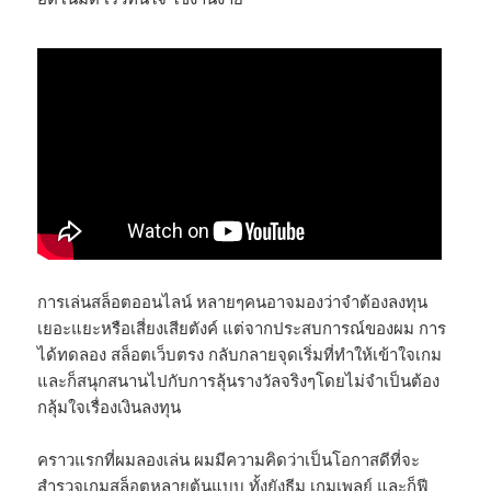
การเล่นสล็อตออนไลน์ หลายๆคนอาจมองว่าจำต้องลงทุน
เยอะแยะหรือเสี่ยงเสียตังค์ แต่จากประสบการณ์ของผม การ
ได้ทดลอง สล็อตเว็บตรง กลับกลายจุดเริ่มที่ทำให้เข้าใจเกม
และก็สนุกสนานไปกับการลุ้นรางวัลจริงๆโดยไม่จำเป็นต้อง
กลุ้มใจเรื่องเงินลงทุน
คราวแรกที่ผมลองเล่น ผมมีความคิดว่าเป็นโอกาสดีที่จะ
สำรวจเกมสล็อตหลายต้นแบบ ทั้งยังธีม เกมเพลย์ และก็ฟี