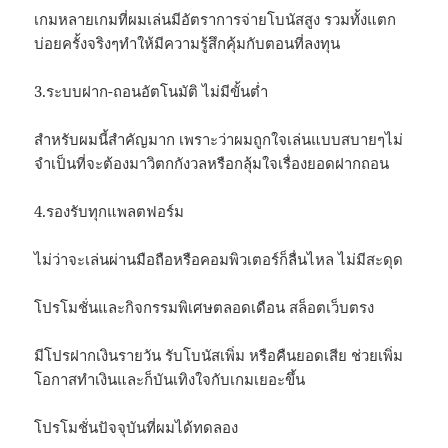
เกมหลายเกมที่ผมเล่นมีอัตราการจ่ายโบนัสสูง รวมทั้งแตก
บ่อยครั้งจริงๆทำให้มีความรู้สึกคุ้มกับตอนที่ลงทุน
3.ระบบฝาก-ถอนอัตโนมัติ ไม่มีขั้นต่ำ
สำหรับผมนี้สำคัญมาก เพราะว่าผมถูกใจเล่นแบบสบายๆไม่
จำเป็นที่จะต้องมาวิตกกังวลหรือกลุ้มใจเรื่องยอดฝากถอน
4.รองรับทุกแพลตฟอร์ม
ไม่ว่าจะเล่นผ่านมือถือหรือคอมพิวเตอร์ก็ลื่นไหล ไม่มีสะดุด
โปรโมชั่นและกิจกรรมพิเศษตลอดเดือน สล็อตเว็บตรง
มีโปรฝากเงินรายวัน รับโบนัสเพิ่ม หรือคืนยอดเสีย ช่วยเพิ่ม
โอกาสทำเงินและก็บันเทิงใจกับเกมเยอะขึ้น
โปรโมชั่นปัจจุบันที่ผมได้ทดลอง