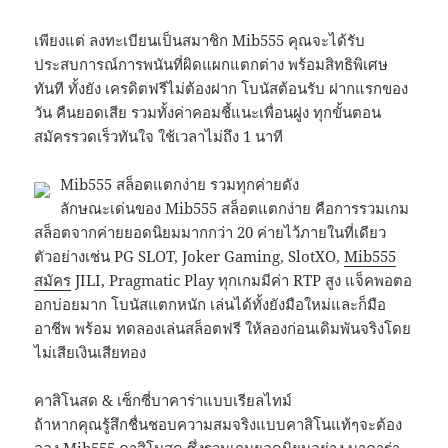
เพียงแต่ ลงทะเบียนเป็นสมาชิก Mib555 คุณจะได้รับ
ประสบการณ์การพนันที่ผิดแผกแตกต่าง พร้อมสิทธิพิเศษ
ทันที ทั้งยัง เครดิตฟรีไม่ต้องฝาก โบนัสต้อนรับ ฝากแรกของ
วัน คืนยอดเสีย รวมทั้งค่าคอมชี้แนะเพื่อนฝูง ทุกขั้นตอน
สมัครรวดเร็วทันใจ ใช้เวลาไม่ถึง 1 นาที
Mib555 สล็อตแตกง่าย รวมทุกค่ายดัง
ลักษณะเด่นของ Mib555 สล็อตแตกง่าย คือการรวมเกม
สล็อตจากค่ายยอดนิยมมากกว่า 20 ค่ายไว้ภายในที่เดียว
ตัวอย่างเช่น PG SLOT, Joker Gaming, SlotXO,
Mib555
สมัคร
JILI, Pragmatic Play ทุกเกมมีค่า RTP สูง แจ็คพอตอ
อกบ่อยมาก โบนัสแตกหนัก เล่นได้ทั้งยังมือใหม่และก็มือ
อาชีพ พร้อม ทดลองเล่นสล็อตฟรี ให้ลองก่อนเดิมพันจริงโดย
ไม่เสียเงินเสียทอง
คาสิโนสด & เซ็กซี่บาคาร่าแบบเรียลไทม์
ถ้าหากคุณรู้สึกชื่นชอบความสมจริงแบบคาสิโนแท้ๆจะต้อง