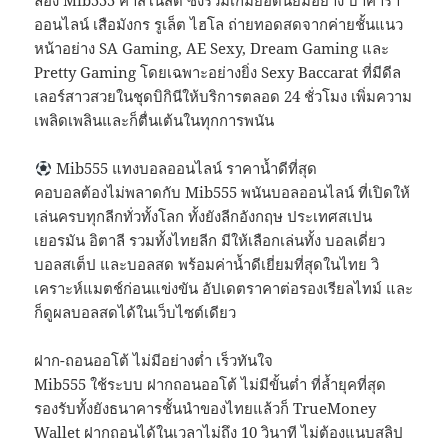
ลอง Mib555 คาสิโนสด ซึ่งรวมเกมยอดนิยมอย่าง บาคาร่า
ออนไลน์ เสือมังกร รูเล็ต ไฮโล ถ่ายทอดสดจากค่ายชั้นแนว
หน้าอย่าง SA Gaming, AE Sexy, Dream Gaming และ
Pretty Gaming โดยเฉพาะอย่างยิ่ง Sexy Baccarat ที่มีดีล
เลอร์สาวสวยในชุดบิกินีให้บริการตลอด 24 ชั่วโมง เพิ่มความ
เพลิดเพลินและก็ตื่นเต้นในทุกการพนัน
Mib555 แทงบอลออนไลน์ ราคาน้ำดีที่สุด
คอบอลต้องไม่พลาดกับ Mib555 พนันบอลออนไลน์ ที่เปิดให้
เล่นครบทุกลีกทั่วทั้งโลก ทั้งยังลีกอังกฤษ ประเทศสเปน
เยอรมัน อิตาลี รวมทั้งไทยลีก มีให้เลือกเล่นทั้ง บอลเดี่ยว
บอลสเต็ป และบอลสด พร้อมค่าน้ำดีเยี่ยมที่สุดในไทย วิ
เคราะห์แมตช์ก่อนแข่งขัน อัปเดตราคาต่อรองเรียลไทม์ และ
ก็ดูผลบอลสดได้ในเว็บไซต์เดียว
ฝาก-ถอนออโต้ ไม่มีอย่างต่ำ เร็วทันใจ
Mib555 ใช้ระบบ ฝากถอนออโต้ ไม่มีขั้นต่ำ ที่ล้ำยุคที่สุด
รองรับทั้งยังธนาคารชั้นนำของไทยแล้วก็ TrueMoney
Wallet ฝากถอนได้ในเวลาไม่ถึง 10 วินาที ไม่ต้องแนบสลิป