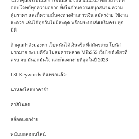
ไม่ว่าคุณจะเป็นนักการพนันสายไหน Mib555 คือเว็บไซต์ที่
ตอบโจทย์ทุกความอยาก ทั้งในด้านความสนุกสนาน ความ
คุ้มราคา และก็ความมั่นคงทางด้านการเงิน สมัครง่าย ใช้งาน
สะดวก เล่นได้ทุกวันไม่มีสะดุด พร้อมระบบส่งเสริมครบทุก
มิติ
ถ้าคุณกำลังมองหา เว็บพนันได้เงินจริง ที่สมัครง่าย โบนัส
มากมาย ระบบดีจัง ไม่สมควรพลาด Mib555 เว็บไซต์เดียวที่
ครบ จบ มั่นอกมั่นใจ และก็แตกง่ายที่สุดในปี 2025
LSI Keywords ที่แทรกแล้ว:
น่าหลงใหลบาคาร่า
คาสิโนสด
สล็อตแตกง่าย
พนันบอลออนไลน์