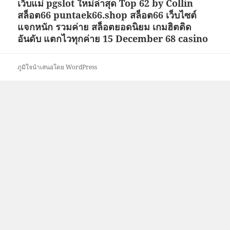
เว็บแม่ pgslot ใหม่ล่าสุด Top 62 by Collin
เรื่อง
สล็อต66 puntaek66.shop สล็อต66 เว็บไซต์
ต่อ
แจกหนัก รวมค่าย สล็อตยอดนิยม เกมฮิตติด
ไป:
อันดับ แตกไวทุกค่าย 15 December 68 casino
ภูมิใจนำเสนอโดย WordPress