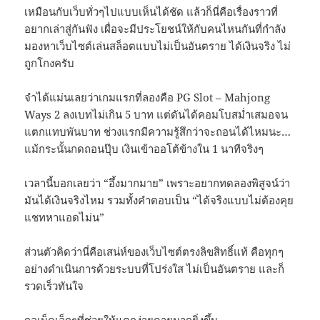
เหมือนกับเว็บทั่วๆไปแบบเห็นได้ชัด แล้วก็นี่คือเรื่องราวที่
อยากเล่าสู่กันฟัง เผื่อจะมีประโยชน์ให้กับคนไหนกันที่กำลัง
มองหาเว็บไซต์เล่นสล็อตแบบไม่เป็นอันตราย ได้เงินจริง ไม่
ถูกโกงครับ
จำได้แม่นเลยว่าเกมแรกที่ลองคือ PG Slot – Mahjong
Ways 2 ลงเบทไม่เกิน 5 บาท แต่ดันได้คอมโบสม่ำเสมอจน
แตกแทบพันบาท ช่วงแรกมีความรู้สึกว่าจะถอนได้ไหมนะ…
แม้กระนั้นกดถอนปุ๊บ เงินเข้าออโต้ข้างใน 1 นาทีจริงๆ
เวลานี้บอกเลยว่า “อึ้งมากมาย” เพราะอยากทดลองพิสูจน์ว่า
มันได้เงินจริงไหม รวมทั้งคำตอบเป็น “ได้จริงแบบไม่ต้องคุย
แชทหาแอดไม่น”
ส่วนตัวคิดว่านี่คือเสน่ห์ของเว็บไซต์ตรงลิขสิทธิ์แท้ คือทุกๆ
อย่างดำเนินการด้วยระบบที่โปร่งใส ไม่เป็นอันตราย และก็
รวดเร็วทันใจ
กลเม็ดเล็กๆที่ช่วยให้แตกง่ายดายมากยิ่งขึ้น