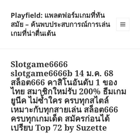
Playfield: แพลตฟอร์มเกมที่ทัน
สมัย – ค้นพบประสบการณ์การเล่น
เกมที่น่าตื่นเต้น
เมนู
และวิด
เจ็ต
Slotgame6666
slotgame6666b 14 ม.ค. 68
สล็อต666 คาสิโนอันดับ 1 ของ
ไทย สมาชิกใหม่รับ 200% ธีมเกม
ยูนีค ไม่ซ้ำใคร ครบทุกสไตล์
เหมาะกับทุกสายเล่น สล็อต666
ครบทุกเกมเด็ด สมัครก่อนได้
เปรียบ Top 72 by Suzette