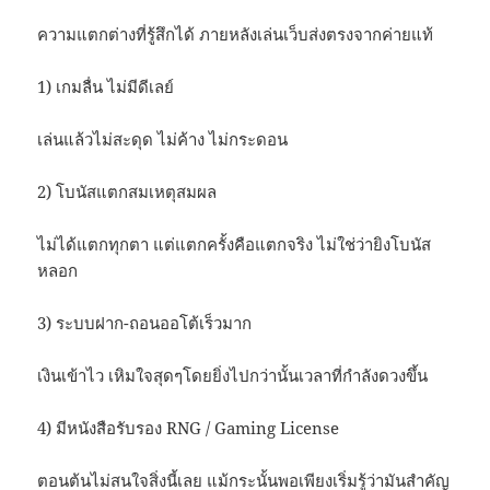
ความแตกต่างที่รู้สึกได้ ภายหลังเล่นเว็บส่งตรงจากค่ายแท้
1) เกมลื่น ไม่มีดีเลย์
เล่นแล้วไม่สะดุด ไม่ค้าง ไม่กระดอน
2) โบนัสแตกสมเหตุสมผล
ไม่ได้แตกทุกตา แต่แตกครั้งคือแตกจริง ไม่ใช่ว่ายิงโบนัส
หลอก
3) ระบบฝาก-ถอนออโต้เร็วมาก
เงินเข้าไว เหิมใจสุดๆโดยยิ่งไปกว่านั้นเวลาที่กำลังดวงขึ้น
4) มีหนังสือรับรอง RNG / Gaming License
ตอนต้นไม่สนใจสิ่งนี้เลย แม้กระนั้นพอเพียงเริ่มรู้ว่ามันสำคัญ