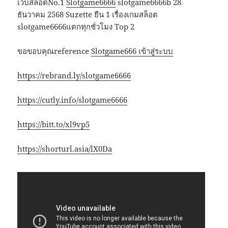
เว็บสล็อตNo.1
Slotgame6666
slotgame6666b 28
ธันวาคม 2568 Suzette ยืน 1 เรื่องเกมสล็อต
slotgame6666แตกทุกชั่วโมง Top 2
ขอขอบคุณreference
Slotgame666 เข้าสู่ระบบ
https://rebrand.ly/slotgame6666
https://cutly.info/slotgame6666
https://bitt.to/xl9vp5
https://shorturl.asia/lX0Da