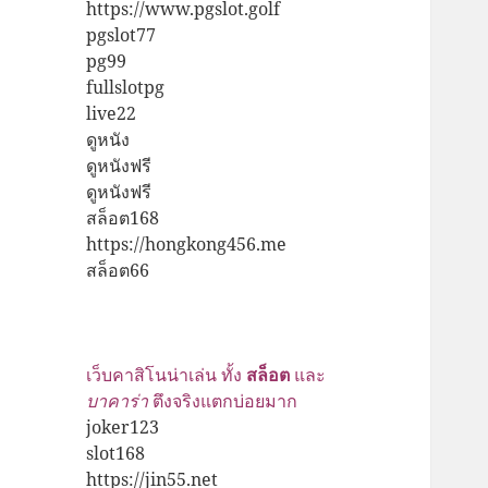
https://www.pgslot.golf
pgslot77
pg99
fullslotpg
live22
ดูหนัง
ดูหนังฟรี
ดูหนังฟรี
สล็อต168
https://hongkong456.me
สล็อต66
เว็บคาสิโนน่าเล่น ทั้ง
สล็อต
และ
บาคาร่า
ตึงจริงแตกบ่อยมาก
joker123
slot168
https://jin55.net