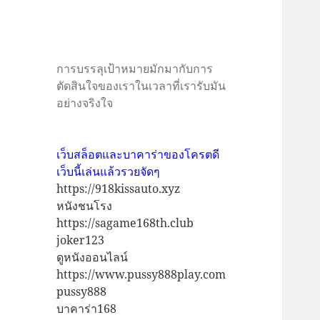
การบรรลุเป้าหมายมักมากับการ
ตัดสินใจของเราในเวลาที่เรารับมัน
อย่างจริงใจ
เว็บสล็อตและบาคาร่าของโครตดี
เว็บนี้เล่นแล้วรวยจัดๆ
https://918kissauto.xyz
หนังชนโรง
https://sagame168th.club
joker123
ดูหนังออนไลน์
https://www.pussy888play.com
pussy888
บาคาร่า168