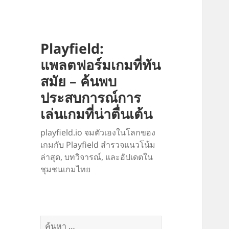
Playfield:
แพลตฟอร์มเกมที่ทัน
สมัย – ค้นพบ
ประสบการณ์การ
เล่นเกมที่น่าตื่นเต้น
playfield.io จมตัวเองในโลกของ
เกมกับ Playfield สำรวจแนวโน้ม
ล่าสุด, บทวิจารณ์, และอัปเดตใน
ชุมชนเกมไทย
ค้นหา