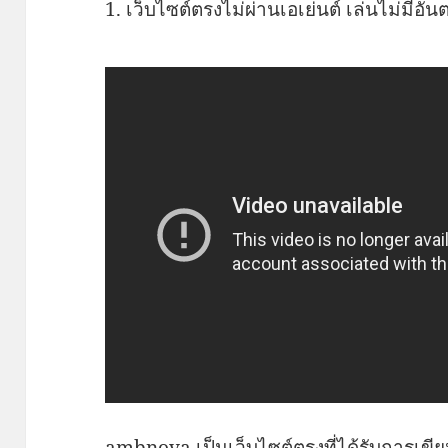
1. เว็บไซต์ตรงไม่ผ่านเอเย่นต์ เล่นไม่มีอ
ambnova เป็นเว็บไซต์ตรงที่ได้รับการเขี