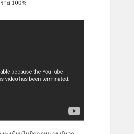
ันตราย 100%
ยนทะเบียนไม่ผิดกฎหมาย มั่นอก