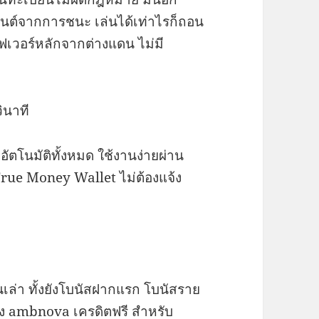
์เซ็นต์จากการชนะ เล่นได้เท่าไรก็ถอน
ฟเวอร์หลักจากต่างแดน ไม่มี
ินาที
โนมัติทั้งหมด ใช้งานง่ายผ่าน
 True Money Wallet ไม่ต้องแจ้ง
นเล่า ทั้งยังโบนัสฝากแรก โบนัสราย
ึง ambnova เครดิตฟรี สำหรับ