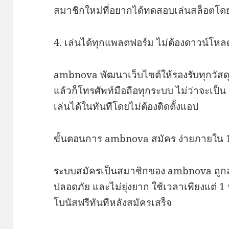
สมาชิกใหม่ที่อยากได้ทดสอบเล่นสล็อตโดยไ
4. เล่นได้ทุกแพลตฟอร์ม ไม่ต้องดาวน์โหล
ambnova พัฒนาเว็บไซต์ให้รองรับทุกวัสดุอ
แล้วก็โทรศัพท์มือถือทุกระบบ ไม่ว่าจะเป็
เล่นได้ในทันทีโดยไม่ต้องติดตั้งแอป
ขั้นตอนการ ambnova สมัคร ง่ายภายใน 1
ระบบสมัครเป็นสมาชิกของ ambnova ถูกออ
ปลอดภัย และไม่ยุ่งยาก ใช้เวลาเพียงแต่ 
โบนัสฟรีทันทีหลังสมัครเสร็จ