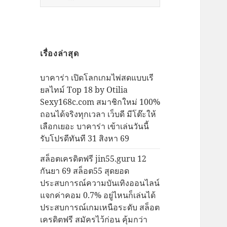
สำหรับ:
เรื่องล่าสุด
บาคาร่า เปิดโลกเกมไพ่สดแบบเรี
ยลไทม์ Top 18 by Otilia
Sexy168c.com สมาชิกใหม่ 100%
ถอนได้จริงทุกเวลา เว็บดี มีโต๊ะให้
เลือกเยอะ บาคาร่า เข้าเล่นวันนี้
รับโปรดีทันที 31 สิงหา 69
สล็อตเครดิตฟรี jin55.guru 12
กันยา 69 สล็อต55 สุดยอด
ประสบการณ์ความบันเทิงออนไลน์
แจกค่าคอม 0.7% อยู่ไหนก็เล่นได้
ประสบการณ์เกมเหนือระดับ สล็อต
เครดิตฟรี สมัครไว้ก่อน คุ้มกว่า