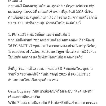
เสนอแนะ
ภายหลังได้ลองมาดูเหมือนจะทุกค่าย askyouwin888 vip
ผมขอสรุปแบรนด์ที่ เล่นแล้วชื่นชอบที่สุดในปี 2025 ทั้งใน
ด้านของความสนุกสนานร่าเริง การจ่ายเงิน ความเสถียรภาพ
ของระบบ แล้วก็ความคุ้มค่าของโบนัส ดังต่อไปนี้
1. PG SLOT แชมป์สล็อตแตกง่ายอันดับ 1
หากเอ๋ยถึงค่ายที่ “ทุกคนจำเป็นต้องเคยทดลอง” ก็จำต้องชู
ให้ PG SLOT จริงๆผมเองเริ่มจากเกมดังอย่าง Lucky Neko,
Treasures of Aztec, Fortune Tiger ซึ่งแต่ละเกมมีจังหวะ
โบนัสที่แตกต่าง แต่สิ่งที่เหมือนกันคือ แตกง่ายจริง!
สิ่งที่ถูกใจมากเป็นระบบภาพแบบ 3D ที่มองสดใหม่ทุกเกม
รวมทั้งเสียงเพลงที่เข้ากับธีมสุดๆปี 2025 นี้ PG SLOT ยัง
อัปเดตเกมใหม่เกือบทุกเดือน เช่น
Gem Odyssey เกมแนวเสี่ยงภัยพร้อมระบบ “สะสมเพชร”
เพื่อแลกเปลี่ยนรางวัล
Wild Fiesta เกมธีมละติน ที่โบนัสฟรีสปินเข้าบ่อยมากจนจะ