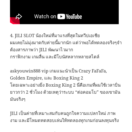
4. JILI SLOT น้องใหม่ที่มาแรงที่สุดในทวีปเอเชีย
ผมเคยไม่มุ่งมาดกับค่ายนี้มากนัก แต่ว่าพอได้ทดลองจริงๆจำ
ต้องสารภาพว่า JILI พัฒนาไวมาก
กราฟิกงาม เกมลื่น และมีโบนัสหลากหลายสไตล์
askyouwin888 vip เกมแนะนำเป็น Crazy FaFaFa,
Golden Empire, และ Boxing King 2
โดยเฉพาะอย่างยิ่ง Boxing King 2 นี่คือเกมที่ผมใช้เวลาปั่น
ยาวกว่า 2 ชั่วโมง ด้วยเหตุว่าระบบ “ต่อคอมโบ” ของเขามัน
มันจริงๆ
JILI เป็นค่ายที่เหมาะสมกับคนถูกใจความแปลกใหม่ ภาพ
งาม และมีโหมดทดสอบเล่นให้ทดลองทุกเกมก่อนลงทุนจริง