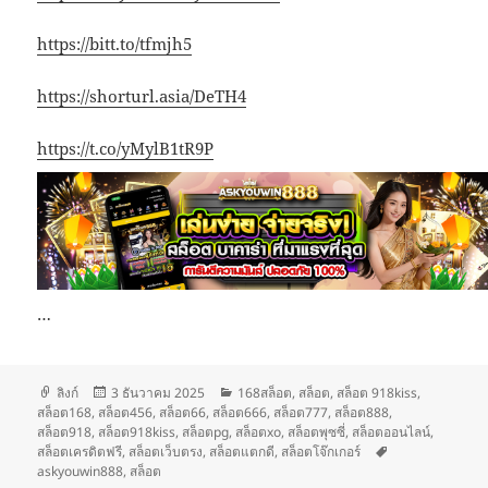
https://bitt.to/tfmjh5
https://shorturl.asia/DeTH4
https://t.co/yMylB1tR9P
…
รูป
เขียน
หมวด
ลิงก์
3 ธันวาคม 2025
168สล็อต
,
สล็อต
,
สล็อต 918kiss
,
แบบ
เมื่อ
หมู่
สล็อต168
,
สล็อต456
,
สล็อต66
,
สล็อต666
,
สล็อต777
,
สล็อต888
,
เรื่อง
สล็อต918
,
สล็อต918kiss
,
สล็อตpg
,
สล็อตxo
,
สล็อตพุซซี่
,
สล็อตออนไลน์
,
ป้าย
สล็อตเครดิตฟรี
,
สล็อตเว็บตรง
,
สล็อตแตกดี
,
สล็อตโจ๊กเกอร์
กำกับ
askyouwin888
,
สล็อต