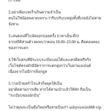
2.อย่าเพิ่มเบทเร็วเกินความจำเป็น
คนไม่ใช่น้อยพลาดเพราะว่ารีบปรับเบทสูงทั้งที่เกมยังไม่ตาม
จังหวะ
3.เล่นตอนที่โบนัสออกบ่อยครั้ง (เวลาเย็น-ดึก)
จากสถิติส่วนตัว ผมพบว่าตอน 18.00–23.00 น. คือตอนทอง
ของการแตก
4.ใช้เว็บตรงที่มีระบบระเบียบออโต้และเครดิตฟรีจริง
เว็บไซต์ตรงมักมีอัตราการแตกสูงกว่าเว็บผ่านเอเย่นต์
เนื่องจากไม่มีการล็อกยูส
5.วางเป้าผลกำไรแล้วก็หยุดให้เป็น
อย่าติดตามการเสีย หากได้ตามเป้าแล้วให้พัก ถือเป็น
“ระเบียบของนักปั่น”
ไม่ว่าคุณจะเป็นมือใหม่หรือสายปั่นเก๋า askyouwin888 vip