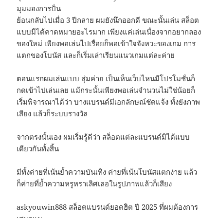
มุมมองการปั่น
ย้อนกลับไปเมื่อ 3 ปีกลาย ผมยังนึกออกดี ขณะนั้นเล่น สล็อต
แบบมิได้คาดหมายอะไรมาก เพียงแค่เล่นเนื่องจากอยากลอง
ของใหม่ เพียงพอเล่นไปเรื่อยก็พอเข้าใจจังหวะของเกม การ
แตกของโบนัส และก็เริ่มเล่าเรียนแนวเกมแต่ละค่าย
ตอนแรกผมเล่นแบบ สุ่มค่าย เป็นเห็นเว็บไหนมีโปรโมชั่นก็
กดเข้าไปเล่นเลย แม้กระนั้นเพียงพอเล่นจำนวนไม่ใช่น้อยก็
เริ่มพิจารณาได้ว่า บางแบรนด์มีเอกลักษณ์ชัดแจ้ง ทั้งยังภาพ
เสียง แล้วก็ระบบรางวัล
จากตรงนั้นเอง ผมเริ่มรู้ดีว่า สล็อตแต่ละแบรนด์มิได้แบบ
เดียวกันทั้งสิ้น
มีทั้งค่ายที่เน้นย้ำความบันเทิง ค่ายที่เน้นโบนัสแตกง่าย แล้ว
ก็ค่ายที่ย้ำความหรูหราเลิศเลอในรูปภาพแล้วก็เสียง
askyouwin888 สล็อตแบรนด์ยอดฮิต ปี 2025 ที่ผมต้องการ