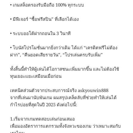
• เกมสล็อตรองรับมือถือ 100% ทุกระบบ
• มีฟีเจอร์ “ซื้อฟรีสปิน” ที่เลือกได้เอง
• ระบบออโต้ฝากถอนใน 3 วินาที
• โบนัสโปรโมชั่นมากยิ่งกว่าเดิม ได้แก่ “เครดิตฟรีไม่ต้อง
ฝาก”, “คืนยอดเสียรายวัน”, “โปรเล่นครบรับเพิ่ม”
ทั้งสิ้นนี้ทำให้ผู้เล่นได้โอกาสชนะเพิ่มมากขึ้น และไม่ต้องใช้
ทุนเยอะแยะเสมือนเมื่อก่อน
เทคนิคส่วนตัวจากประสบการณ์จริง askyouwin888
จากที่เล่นมานับพันเกม ผมสรุปเคล็ดลับที่ช่วยทำให้เล่นได้
กำไรบ่อยที่สุดในปี 2025 ดังต่อไปนี้:
1.เริ่มจากเกมทดสอบเล่นก่อนเสมอ
เพื่อมองอัตราการแตกรวมทั้งจังหวะของเกม ว่าเหมาะสมกับ
เราไหม