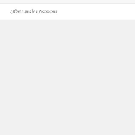
ภูมิใจนำเสนอโดย WordPress