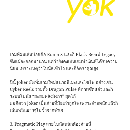
เกมที่ผมเล่นบ่อยคือ Roma X และก็ Black Beard Legacy
ซึ่งแม้จะออกมานาน แต่ว่ายังคงเป็นเกมทำเงินที่ได้รับความ
นิยม เพราะเหตุว่าโบนัสเข้าไว และก็อัตราคูณสูง
ปีนี้ Joker ยังเพิ่มเกมใหม่แนวอนิเมะและไซไฟ อย่างเช่น
Cyber Reels รวมทั้ง Dragon Pulse ที่ภาพชัดแจ๋วและก็
ระบบโบนัส “สะสมพลังมังกร” สุดโก้
ผมคิดว่า Joker เป็นค่ายที่มือเก๋าถูกใจ เพราะจ่ายหนักแล้วก็
เล่นเพลินยาวๆไม่ซ้ำจากจำเจ
3. Pragmatic Play สายโบนัสหนักต้องค่ายนี้