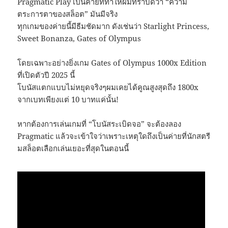
Pragmatic Play เป็นค่ายที่ทำให้ผมทราบดีว่า “ความ
ตระการตาของสล็อต” มันมีจริง
ทุกเกมของค่ายนี้มีธีมชัดมาก ดังเช่นว่า Starlight Princess,
Sweet Bonanza, Gates of Olympus
โดยเฉพาะอย่างยิ่งเกม Gates of Olympus 1000x Edition
ที่เปิดตัวปี 2025 นี้
โบนัสแตกแบบไม่หยุดจริงๆผมเคยได้คูณสูงสุดถึง 1800x
จากเบทเพียงแต่ 10 บาทแค่นั้น!
หากต้องการเล่นเกมที่ “โบนัสระเบิดจอ” จะต้องลอง
Pragmatic แล้วจะเข้าใจว่าเพราะเหตุใดถึงเป็นค่ายที่นักสตรี
มสล็อตเลือกเล่นเยอะที่สุดในตอนนี้