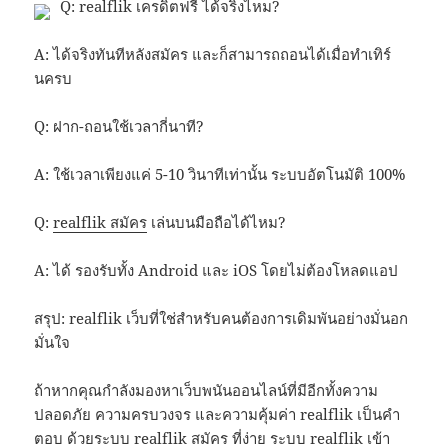
Q: realflik เครดิตฟรี ได้จริงไหม?
A: ได้จริงทันทีหลังสมัคร และก็สามารถถอนได้เมื่อทำเทิร์
นครบ
Q: ฝาก-ถอนใช้เวลากี่นาที?
A: ใช้เวลาเพียงแค่ 5-10 วินาทีเท่านั้น ระบบอัตโนมัติ 100%
Q:
realflik สมัคร
เล่นบนมือถือได้ไหม?
A: ได้ รองรับทั้ง Android และ iOS โดยไม่ต้องโหลดแอป
สรุป: realflik เว็บที่ใช่สำหรับคนต้องการเดิมพันอย่างมั่นอก
มั่นใจ
ถ้าหากคุณกำลังมองหาเว็บพนันออนไลน์ที่มีอีกทั้งความ
ปลอดภัย ความครบวงจร และความคุ้มค่า realflik เป็นคำ
ตอบ ด้วยระบบ realflik สมัคร ที่ง่าย ระบบ realflik เข้า